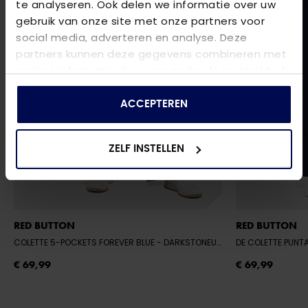
te analyseren. Ook delen we informatie over uw
gebruik van onze site met onze partners voor
social media, adverteren en analyse. Deze
partners kunnen deze gegevens combineren met
andere informatie die u aan ze heeft verstrekt of
die ze hebben verzameld op basis van uw gebruik
van hun services.
ACCEPTEREN
ZELF INSTELLEN
RED BUTTON
RED BUTTON
COLETTE 5-POCKETS FOREVER BLUE
- DARKSTONEUSED0
DE COLETTE PUNTA
€ 69,99
€ 69,99