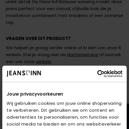
uniek detail. De frisse lichtblauwe wassing maakt deze
jeans perfect voor een casual, stijlvolle look die je
moeiteloos combineert met sneakers of een zomerse
top.
VRAGEN OVER DIT PRODUCT?
We helpen je graag verder online of in één van onze 6
winkels. Stel je vraag aan de
klantenservice
of bezoek
een van onze
winkels
.
AANBEVOLEN VOOR JOU
Shop hier de meest recente items van Red Button
Jouw privacyvoorkeuren
Wij gebruiken cookies om jouw online shopervaring
te verbeteren. Dit gebruiken we om content en
advertenties te personaliseren, om functies voor
social media te bieden en om ons websiteverkeer