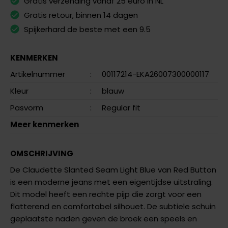
Gratis verzending vanaf 25 euro in NL
Gratis retour, binnen 14 dagen
Spijkerhard de beste met een 9.5
KENMERKEN
Artikelnummer
:
00117214-EKA26007300000117
Kleur
:
blauw
Pasvorm
:
Regular fit
Meer kenmerken
OMSCHRIJVING
De Claudette Slanted Seam Light Blue van Red Button
is een moderne jeans met een eigentijdse uitstraling.
Dit model heeft een rechte pijp die zorgt voor een
flatterend en comfortabel silhouet. De subtiele schuin
geplaatste naden geven de broek een speels en