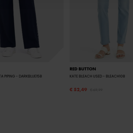
RED BUTTON
TA PIPING
- DARKBLUE158
KATE BLEACH USED
- BLEACH108
€ 52,49
€ 69,99