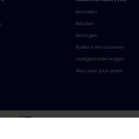
Bestellen
s
Betalen
Bezorgen
Ruilen & Retourneren
Veelgestelde vragen
Alles over jouw jeans
Algemene voorwaarden
Priva