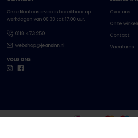
Onze klantenservice is bereikbaar op
Over ons
werkdagen van 08.30 tot 17.00 uur.
Onze winkel
0118 473 250
Contact
webshop@jeansinn.nl
Vacatures
VOLG ONS
Betaal eenvoudig en veilig met