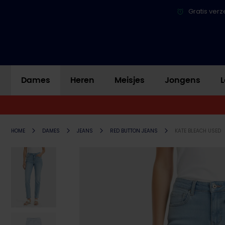
Gratis verz
Dames
Heren
Meisjes
Jongens
L
HOME
DAMES
JEANS
RED BUTTON JEANS
KATE BLEACH USED