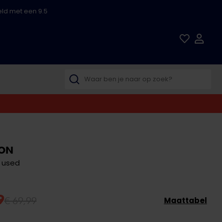
ld met een 9.5
TON
 used
9
€ 69,99
Maattabel