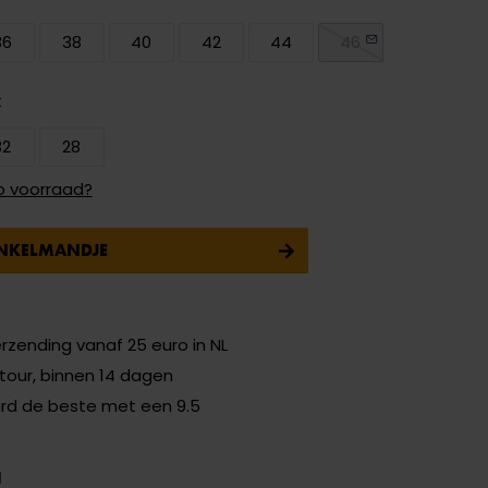
36
38
40
42
44
46
t
32
28
p voorraad?
INKELMANDJE
erzending vanaf 25 euro in NL
etour, binnen 14 dagen
ard de beste met een 9.5
N