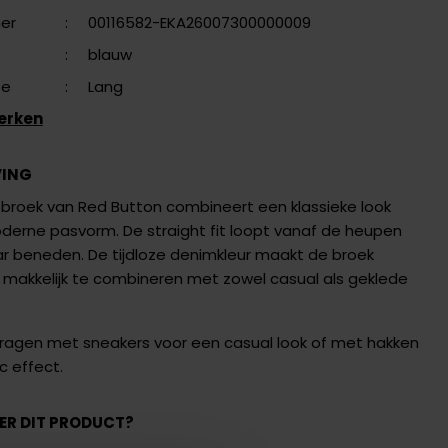
er
:
00116582-EKA26007300000009
:
blauw
te
:
Lang
erken
VING
broek van Red Button combineert een klassieke look
erne pasvorm. De straight fit loopt vanaf de heupen
ar beneden. De tijdloze denimkleur maakt de broek
n makkelijk te combineren met zowel casual als geklede
dragen met sneakers voor een casual look of met hakken
c effect.
ER DIT PRODUCT?