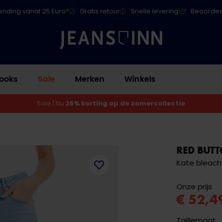
ending vanaf 25 Euro*
Gratis retour
Snelle levering
Beoordee
ooks
Sale
Merken
Winkels
Sale | Nu
25% korting op de zomercollectie
RED BUT
Kate bleach
Onze prijs
€ 52,4
Taillemaat