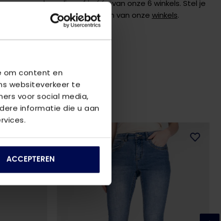
 graag verder online of in één van onze 6 winkels. Stel je
de
klantenservice
of bezoek een van onze
winkels
.
we om content en
ns websiteverkeer te
ners voor social media,
ere informatie die u aan
rvices.
ACCEPTEREN