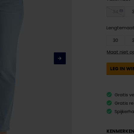
34
Lengtemaa
30
Maat niet o
LEG IN W
Gratis v
Gratis r
Spijkerh
KENMERKE