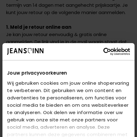
termijn van 14 dagen met aangehecht prijskaartje. Je
kunt jouw retour op de volgende manier aanmelden.
1. Meld je retour online aan
Je kan jouw retour eenvoudig & gratis online
aanmelden. De link vind je in de mail waarin staat dat
jouw bestelling bezorgd is of kun je bereiken via
jeansinn.shipping-portal.com/rp
2. Gratis retourneren in de winkel
Jouw privacyvoorkeuren
Je kunt jouw bestelling ook retourneren in één van
Wij gebruiken cookies om jouw online shopervaring
onze winkels. Het aankoopbedrag ontvang je terug op
te verbeteren. Dit gebruiken we om content en
je rekening binnen 3-5 werkdagen. De artikelen dienen,
advertenties te personaliseren, om functies voor
uitsluiten met bijbehorende factuur, binnen een
social media te bieden en om ons websiteverkeer
termijn 14 dagen te worden geretourneerd.
te analyseren. Ook delen we informatie over uw
gebruik van onze site met onze partners voor
social media, adverteren en analyse. Deze
> Hoe maak ik een verzendlabel?
partners kunnen deze gegevens combineren met
Geef je reden van retourneren en methode van