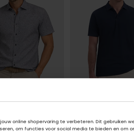
NO EXCESS
EEVE ALLOVER PRINTED
- 039 SEABLUE
POLO SHORT SLEEVE STRUCTURE
- 
 jouw online shopervaring te verbeteren. Dit gebruiken 
€ 44,99
99
€ 59,99
iseren, om functies voor social media te bieden en om o