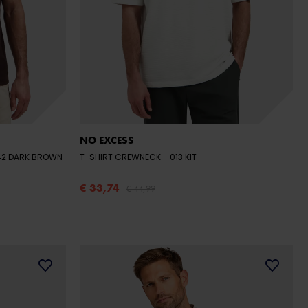
NO EXCESS
042 DARK BROWN
T-SHIRT CREWNECK
- 013 KIT
€ 33,74
€ 44,99