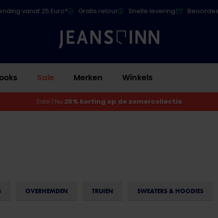
ending vanaf 25 Euro*
Gratis retour
Snelle levering
Beoordee
ooks
Sale
Merken
Winkels
Sale | Nu
25% korting op de zomercollectie
S
OVERHEMDEN
TRUIEN
SWEATERS & HOODIES