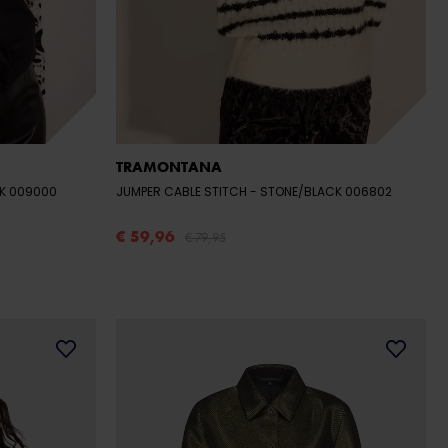
TRAMONTANA
CK 009000
JUMPER CABLE STITCH
- STONE/BLACK 006802
€ 59,96
€ 79,95