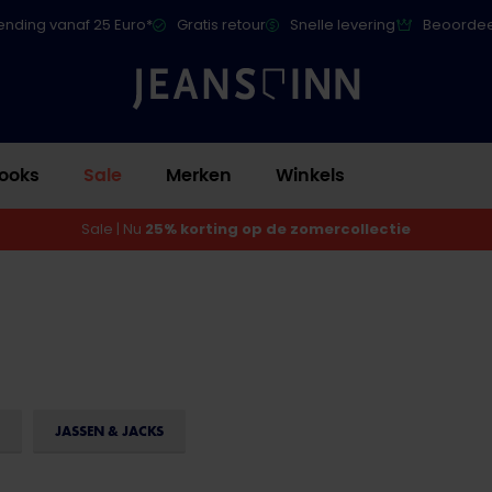
ending vanaf 25 Euro*
Gratis retour
Snelle levering
Beoordee
ooks
Sale
Merken
Winkels
Sale | Nu
25% korting op de zomercollectie
JASSEN & JACKS