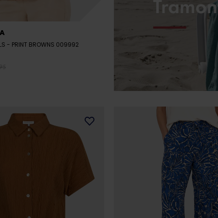
A
LLS
- PRINT BROWNS 009992
95