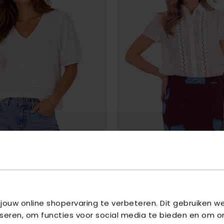
A
TRAMONTANA
NECK TOP
- OFF WHITE 001100
SHORT-SLEEVE BLOUSE LACE TAPES
- OFF WH
001100
 jouw online shopervaring te verbeteren. Dit gebruiken 
€ 52,46
95
€ 69,95
iseren, om functies voor social media te bieden en om o