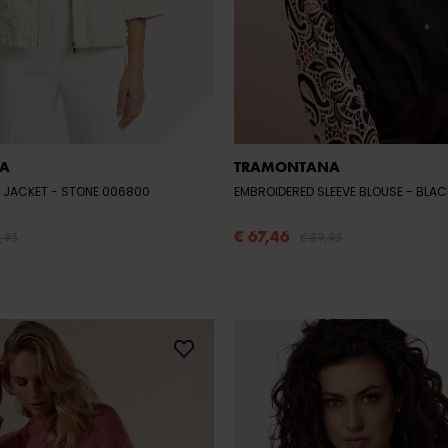
A
TRAMONTANA
E JACKET
- STONE 006800
EMBROIDERED SLEEVE BLOUSE
- BLA
€ 67,46
9,95
€ 89,95