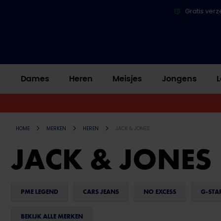
Gratis verz
Dames
Heren
Meisjes
Jongens
L
HOME
MERKEN
HEREN
JACK & JONES
JACK & JONES
PME LEGEND
CARS JEANS
NO EXCESS
G-STA
BEKIJK ALLE MERKEN