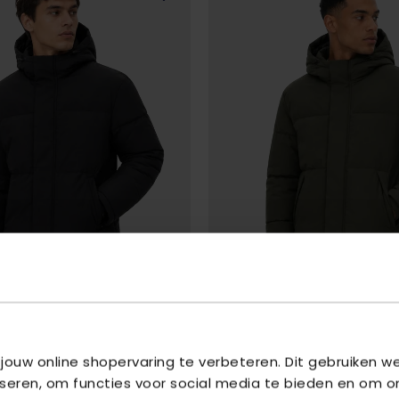
S
JACK & JONES
 jouw online shopervaring te verbeteren. Dit gebruiken 
R HOOD AW26 SN
- BLACK
JJESOHO PUFFER HOOD AW26 SN
-
iseren, om functies voor social media te bieden en om o