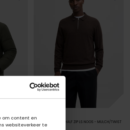
JACK & JONES
we om content en
 ROSIN
JJEEMIL KNIT POLO HALF ZIP LS NOOS
- MULCH/TWIST
ns websiteverkeer te