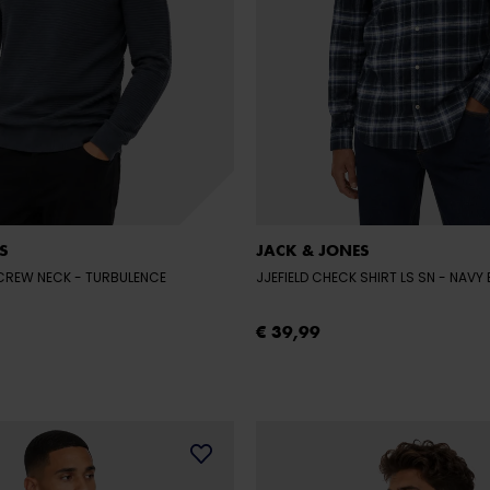
S
JACK & JONES
 CREW NECK
- TURBULENCE
JJEFIELD CHECK SHIRT LS SN
- NAVY
€ 39,99