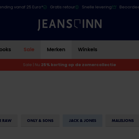
ending vanaf 25 Euro*
Gratis retour
Snelle levering
Beoordee
ooks
Sale
Merken
Winkels
Sale | Nu
25% korting op de zomercollectie
R RAW
ONLY & SONS
JACK & JONES
MALELIONS