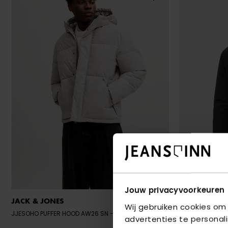
Jouw privacyvoorkeuren
JACK & JONES
JACK & JONE
Wij gebruiken cookies om
JJESOHO PUFFER HOOD AW26 SN
- DOVE
JJESOHO PUFFE
advertenties te personal