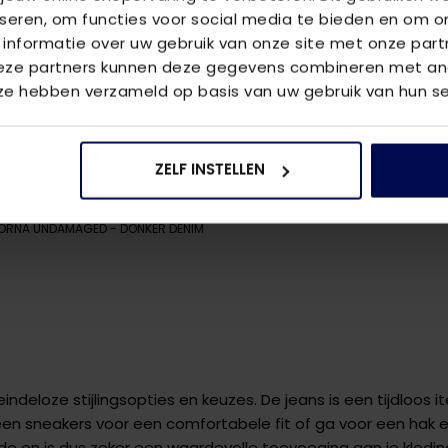
iseren, om functies voor social media te bieden en om o
 informatie over uw gebruik van onze site met onze part
Deze partners kunnen deze gegevens combineren met and
 ze hebben verzameld op basis van uw gebruik van hun se
ZELF INSTELLEN
MORNA UNDAMAGED
- DONKER DENIM
indeloze stijlingsopties en keuzes. De jeans is een tijdloos 
n sneakers voor een comfortabele fit of ga voor een hak en
 mode en is dus zeker een waardevolle toevoeging aan je kledi