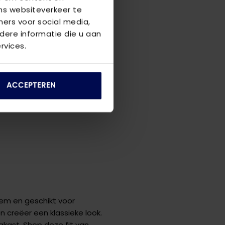
ns websiteverkeer te
ners voor social media,
ere informatie die u aan
rvices.
ACCEPTEREN
item en geschikt voor
 creëer een klassieke look.
ngkast. Shop deze fit van