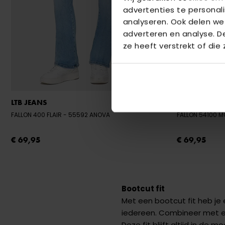
advertenties te personal
analyseren. Ook delen we
adverteren en analyse. 
ze heeft verstrekt of die
LTB JEANS
LTB JEANS
FALLON 400 FLAIR
- 55592 ANOVA
FALLON 54100 
€ 69,95
€ 69,95
Bootcut fit
Met een bootcut fit heb je e
iedereen. Combineer met ee
Deze fit blijft altijd in de