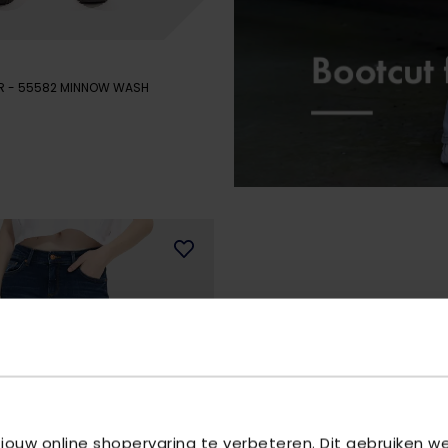
IR
- 55582 MINNOW WASH
 jouw online shopervaring te verbeteren. Dit gebruiken 