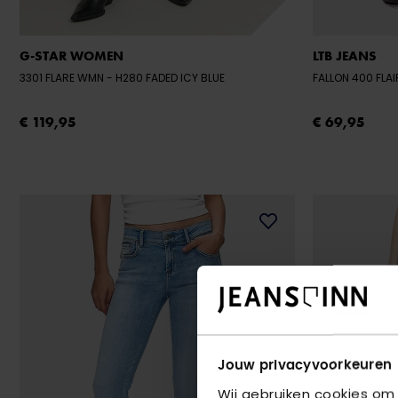
G-STAR WOMEN
LTB JEANS
3301 FLARE WMN
- H280 FADED ICY BLUE
FALLON 400 FLA
€ 119,95
€ 69,95
Jouw privacyvoorkeuren
Wij gebruiken cookies om