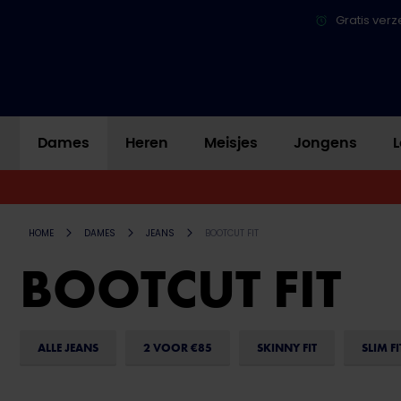
Gratis verz
Dames
Heren
Meisjes
Jongens
L
HOME
DAMES
JEANS
BOOTCUT FIT
BOOTCUT FIT
ALLE JEANS
2 VOOR €85
SKINNY FIT
SLIM FI