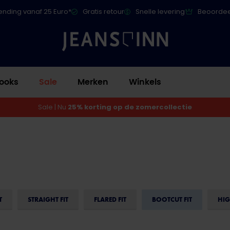
ending vanaf 25 Euro*
Gratis retour
Snelle levering
Beoordee
ooks
Sale
Merken
Winkels
Sale | Nu
25% korting op de zomercollectie
T
STRAIGHT FIT
FLARED FIT
BOOTCUT FIT
HIG