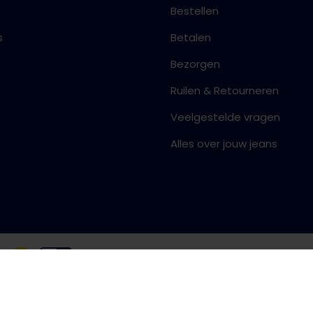
Bestellen
s
Betalen
Bezorgen
Ruilen & Retourneren
Veelgestelde vragen
Alles over jouw jeans
Algemene voorwaarden
Priva