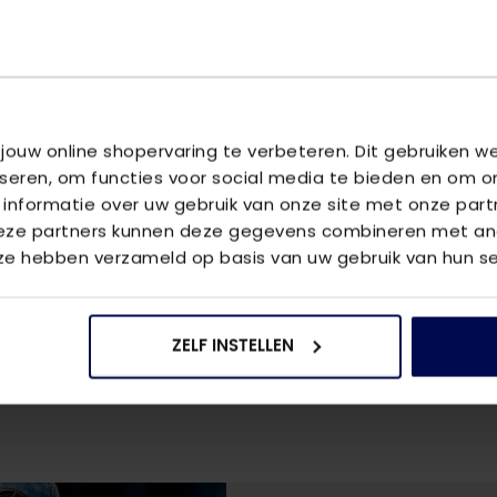
TCH HW ST AK DNM CRO61
- DARK
 jouw online shopervaring te verbeteren. Dit gebruiken 
iseren, om functies voor social media te bieden en om o
 informatie over uw gebruik van onze site met onze part
Deze partners kunnen deze gegevens combineren met and
 ze hebben verzameld op basis van uw gebruik van hun se
 van een stevige stof en heeft een high waist vanaf de knie
g comfortabel. Wij hebben de mom fit jeans in een paar kleu
verschillende gelegenheden stylen!
ZELF INSTELLEN