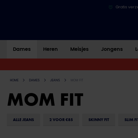
Gratis verz
Dames
Heren
Meisjes
Jongens
L
HOME
DAMES
JEANS
MOM FIT
MOM FIT
ALLE JEANS
2 VOOR €85
SKINNY FIT
SLIM FI