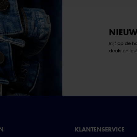
NIEUW
Blijf op de 
deals en leu
NN
KLANTENSERVICE