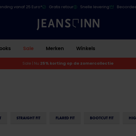
ending vanaf 25 Euro*
Gratis retour
Snelle levering
Beoordee
ooks
Sale
Merken
Winkels
Sale | Nu
25% korting op de zomercollectie
T
STRAIGHT FIT
FLARED FIT
BOOTCUT FIT
HIG