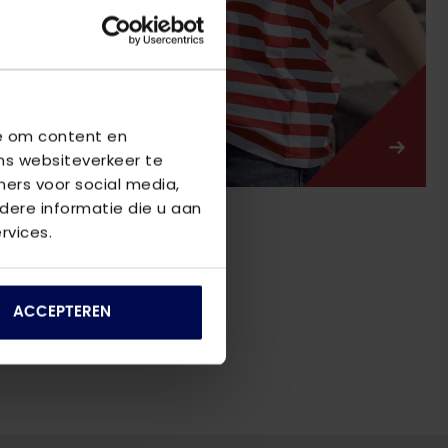
we om content en
ns websiteverkeer te
ners voor social media,
ere informatie die u aan
rvices.
 loopt die recht naar
ren van het merk Only. De
ACCEPTEREN