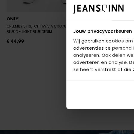
ONLY
ONLY
ONLEMILY STRETCH HW S A CRO789 NOOS - LIGHT
ONLEMILY STRE
BLUE D
- LIGHT BLUE DENIM
GREY DENIM
Jouw privacyvoorkeuren
Wij gebruiken cookies om
€ 44,99
€ 44,99
advertenties te personal
analyseren. Ook delen we
adverteren en analyse. 
ze heeft verstrekt of die
Mom fit
De mom fit jeans is gemaakt
beneden en de jeans zit er
mom fit jeans kan je voor 