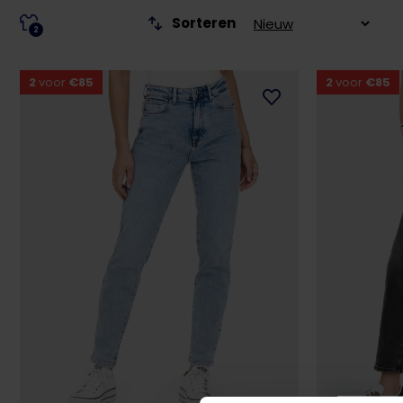
Sorteren
2
2
voor
€85
2
voor
€85