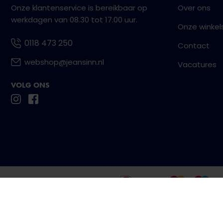
Onze klantenservice is bereikbaar op
Over ons
werkdagen van 08.30 tot 17.00 uur.
Onze winkel
0118 473 250
Contact
webshop@jeansinn.nl
Vacatures
VOLG ONS
Betaal eenvoudig en veilig met