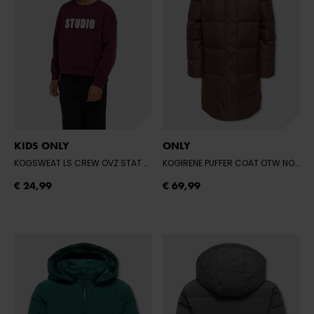
KIDS ONLY
ONLY
KOGSWEAT LS CREW OVZ STAT SWT NOOS
- FIG/STUDIO - TERRY EMB.
KOGIRENE PUFFER COAT OTW NOOS
-
€ 24,99
€ 69,99