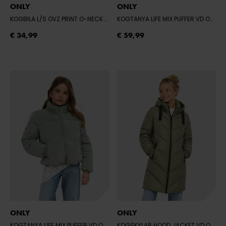
ONLY
ONLY
KOGBILA L/S OVZ PRINT O-NECK SWT NO
- NIGHT SKY/427 MILA LEAF
KOGTANYA LIFE MIX PUFFER VD OTW
-
€ 34,99
€ 59,99
ONLY
ONLY
KOGTANYA LIFE MIX PUFFER VD OTW
- CASTOR GRAY
KOGSKYLAR HOOD JACKET VD OTW NOOS