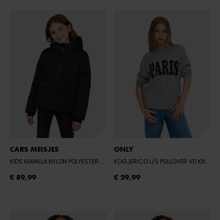
CARS MEISJES
ONLY
KIDS MANILLA NYLON POLYESTER BLACK
- 01 BLACK
KOGJERICO L/S PULLOVER VD KNT
- 
€ 89,99
€ 29,99