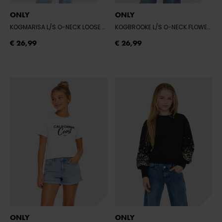
ONLY
ONLY
KOGMARISA L/S O-NECK LOOSE PRINTED
- PINK LADY/CHERIE
KOGBROOKE L/S O-NECK FLOWER SWT NOO
€ 26,99
€ 26,99
ONLY
ONLY