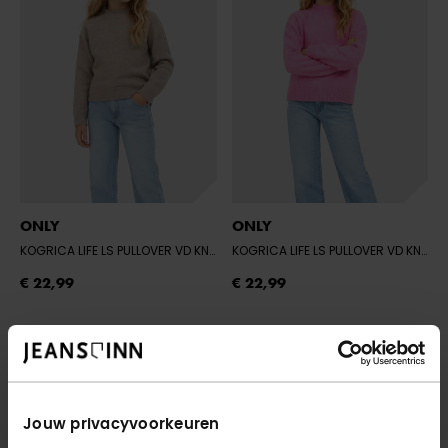
ONLY
ONLY
KOGRICA LIFE LS PULLOVER VD KNT NOO
- BEIGE/W. MELANGE
KOGRICA LIFE LS PULLOVER VD KNT NOO
€ 22,99
€ 22,99
Jouw privacyvoorkeuren