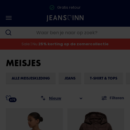
Gratis retour
Sale | Nu
25% korting op de zomercollectie
MEISJES
ALLE MEISJESKLEDING
JEANS
T-SHIRT & TOPS
Filteren
475