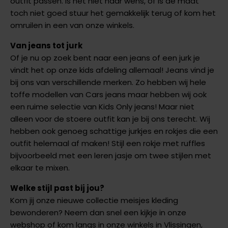
outfit passen. Is het niet naar wens, of is de maat
toch niet goed stuur het gemakkelijk terug of kom het
omruilen in een van onze winkels.
Van jeans tot jurk
Of je nu op zoek bent naar een jeans of een jurk je
vindt het op onze kids afdeling allemaal! Jeans vind je
bij ons van verschillende merken. Zo hebben wij hele
toffe modellen van Cars jeans maar hebben wij ook
een ruime selectie van Kids Only jeans! Maar niet
alleen voor de stoere outfit kan je bij ons terecht. Wij
hebben ook genoeg schattige jurkjes en rokjes die een
outfit helemaal af maken! Stijl een rokje met ruffles
bijvoorbeeld met een leren jasje om twee stijlen met
elkaar te mixen.
Welke stijl past bij jou?
Kom jij onze nieuwe collectie meisjes kleding
bewonderen? Neem dan snel een kijkje in onze
webshop of kom langs in onze winkels in Vlissingen,