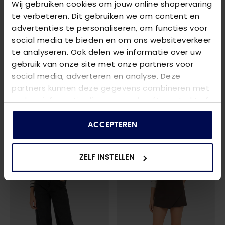
Wij gebruiken cookies om jouw online shopervaring
te verbeteren. Dit gebruiken we om content en
advertenties te personaliseren, om functies voor
social media te bieden en om ons websiteverkeer
te analyseren. Ook delen we informatie over uw
gebruik van onze site met onze partners voor
social media, adverteren en analyse. Deze
partners kunnen deze gegevens combineren met
ONLY
ONLY
andere informatie die u aan ze heeft verstrekt of
KOGRICA LIFE LS PULLOVER VD KNT NOO
- CHOCOLATE TORTE/CLOUD DAN
KOGGALO LS O-NECK CARDIDAN KNT
die ze hebben verzameld op basis van uw gebruik
€ 22,99
€ 39,99
van hun services.
ACCEPTEREN
ZELF INSTELLEN