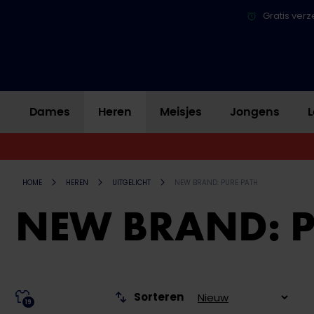
Gratis verz
Dames
Heren
Meisjes
Jongens
L
HOME
HEREN
UITGELICHT
NEW BRAND: PURE PATH
NEW BRAND: P
Sorteren
19