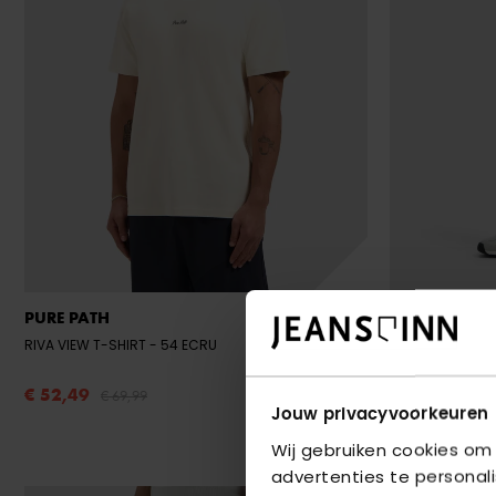
PURE PATH
PURE PATH
RIVA VIEW T-SHIRT
- 54 ECRU
PUNTA SMART 
€ 52,49
€ 52,49
€ 69,99
€ 69
Jouw privacyvoorkeuren
Wij gebruiken cookies om
advertenties te personal