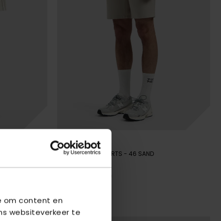
PURE PATH
PUNTA SMART SHORTS
- 46 SAND
€ 52,49
€ 69,99
we om content en
ns websiteverkeer te