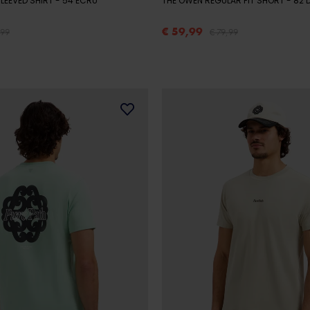
LEEVED SHIRT
- 54 ECRU
THE OWEN REGULAR FIT SHORT
- 82
€ 59,99
,99
€ 79,99