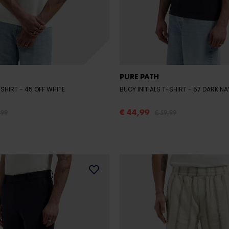
PURE PATH
-SHIRT
- 45 OFF WHITE
BUOY INITIALS T-SHIRT
- 57 DARK N
€ 44,99
,99
€ 59,99