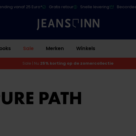
ending vanaf 25 Euro*
Gratis retour
Snelle levering
Beoordee
ooks
Sale
Merken
Winkels
Sale | Nu
25% korting op de zomercollectie
URE PATH