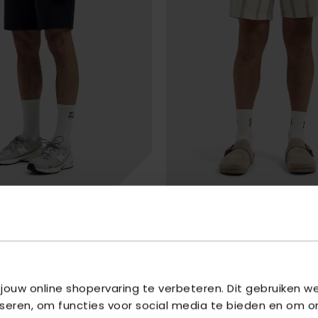
PURE PATH
SHORTS
- 57 DARK NAVY
STRIPED SHORTS
- 54 ECRU
€ 59,99
,99
€ 79,99
 jouw online shopervaring te verbeteren. Dit gebruiken 
iseren, om functies voor social media te bieden en om o