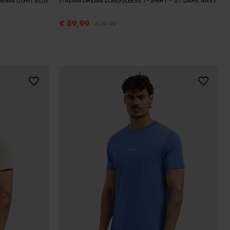
 DENIM LIGHT BLUE
ITALIAN DREAM LONGSLEEVE T-SHIRT
- 57 DARK NAVY
€ 59,99
€ 79,99