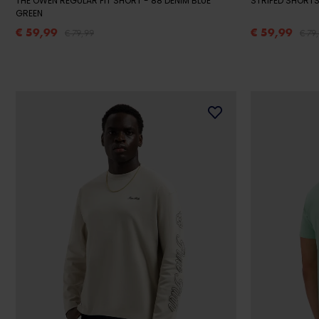
THE OWEN REGULAR FIT SHORT
- 88 DENIM BLUE
STRIPED SHORTS
GREEN
€ 59,99
€ 59,99
€ 79,99
€ 79