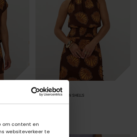
YDENCE
TOP JAMIE
- BROWN SHELLS
€ 41,21
€ 54,95
we om content en
ns websiteverkeer te