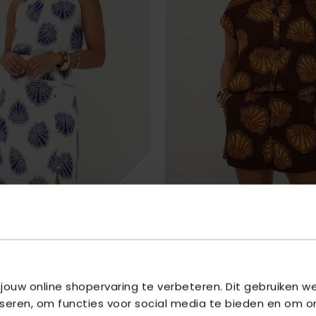
YDENCE
E
BLOUSE VERONICA
- BROWN SHELLS
€ 37,46
95
€ 49,95
 jouw online shopervaring te verbeteren. Dit gebruiken 
iseren, om functies voor social media te bieden en om o