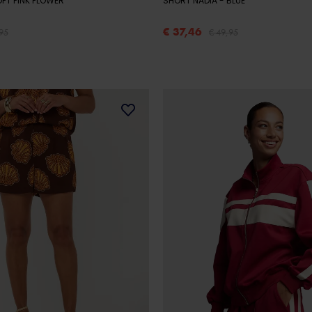
SOFT PINK FLOWER
SHORT NADIA
- BLUE
€ 37,46
95
€ 49,95