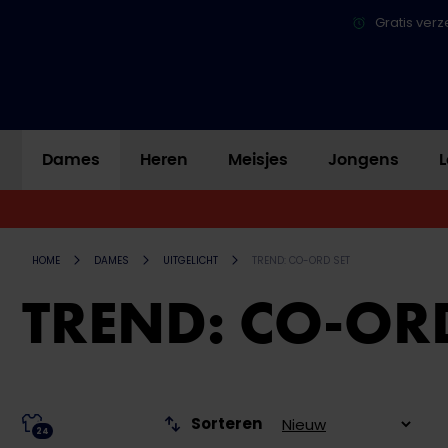
Gratis verz
Dames
Heren
Meisjes
Jongens
L
HOME
DAMES
UITGELICHT
TREND: CO-ORD SET
TREND: CO-ORD
Sorteren
24