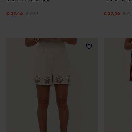
BLOUSE VERONICA
- BLUE
TOP LORENA
- 
€ 37,46
€ 37,46
€ 49,95
€ 49,