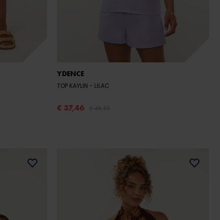
YDENCE
TOP KAYLIN
- LILAC
€ 37,46
€ 49,95