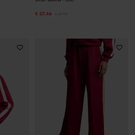
SHORT MARIJN
- LILAC
€ 37,46
€ 49,95