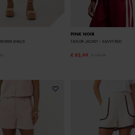
PINK NOIR
- BROWN SHELLS
TAYLOR JACKET
- SAVVY RED
€ 82,49
95
€ 109,99