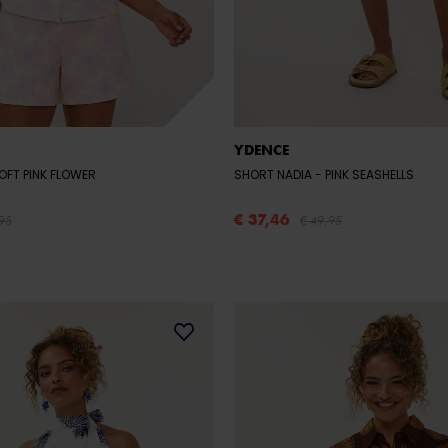
YDENCE
 SOFT PINK FLOWER
SHORT NADIA
- PINK SEASHELLS
€ 37,46
95
€ 49,95