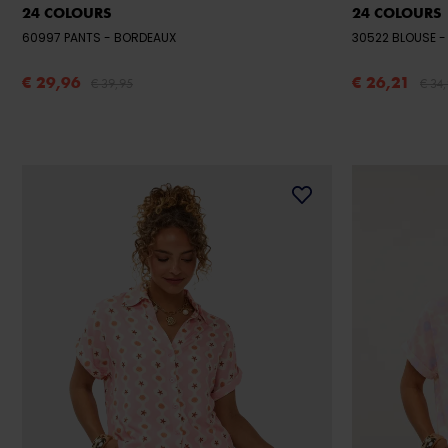
24 COLOURS
24 COLOURS
60997 PANTS
- BORDEAUX
30522 BLOUSE
€ 29,96
€ 26,21
€ 39,95
€ 34