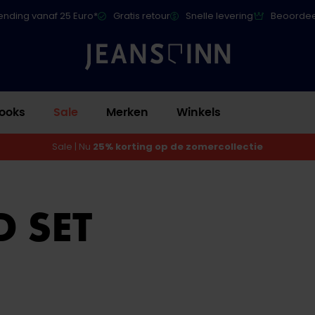
ending vanaf 25 Euro*
Gratis retour
Snelle levering
Beoordee
ooks
Sale
Merken
Winkels
Sale | Nu
25% korting op de zomercollectie
 SET