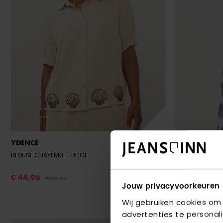
YDENCE
YDENCE
BLOUSE CHAYENNE
- BEIGE
TOP JAMIE
- BLU
€ 44,96
€ 41,21
€ 59,95
€ 54,
Jouw privacyvoorkeuren
Wij gebruiken cookies om
advertenties te personal