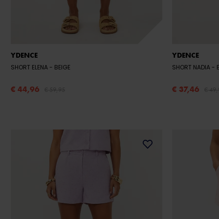
YDENCE
YDENCE
SHORT ELENA
- BEIGE
SHORT NADIA
€ 44,96
€ 37,46
€ 59,95
€ 49,