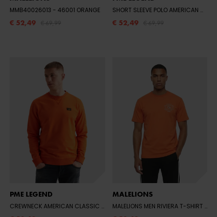
MMB40026013
- 46001 ORANGE
SHORT SLEEVE POLO AMERICAN CLASSIC
€ 52,49
€ 52,49
€ 69,99
€ 69,99
PME LEGEND
MALELIONS
CREWNECK AMERICAN CLASSIC
- FLAME
MALELIONS MEN RIVIERA T-SHIRT
- 4