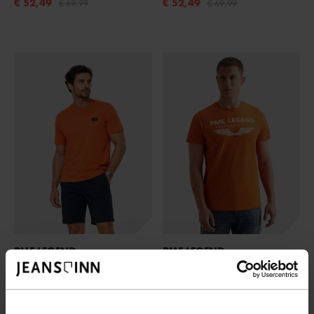
€ 52,49
€ 52,49
€ 69,99
€ 69,99
PME LEGEND
PME LEGEND
SHORT SLEEVE R-NECK AMERICAN CLASS
- FLAME
SHORT SLEEVE R-NECK COUNTRY TEE TH
€ 22,49
€ 22,49
€ 29,99
€ 29,99