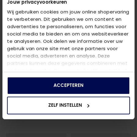
Jouw privacyvoorkeuren
Wij gebruiken cookies om jouw online shopervaring
te verbeteren. Dit gebruiken we om content en
advertenties te personaliseren, om functies voor
social media te bieden en om ons websiteverkeer
te analyseren. Ook delen we informatie over uw
gebruik van onze site met onze partners voor
social media, adverteren en analyse. Deze
partners kunnen deze gegevens combineren met
andere informatie die u aan ze heeft verstrekt of
die ze hebben verzameld op basis van uw gebruik
van hun services.
ACCEPTEREN
BALLIN
BALLIN
8851 ORANJE T-SHIRT
- ORANJE
8850 ORANJE SHIRT
- ORANJE
ZELF INSTELLEN
€ 29,99
€ 29,99
€ 39,99
€ 39,99