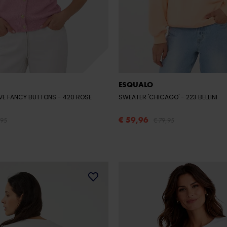
ESQUALO
VE FANCY BUTTONS
- 420 ROSE
SWEATER 'CHICAGO'
- 223 BELLINI
€ 59,96
,95
€ 79,95