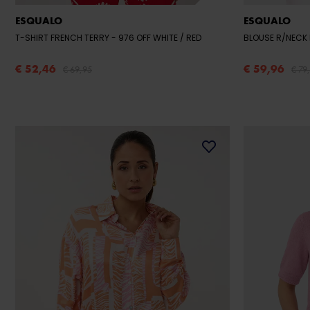
ESQUALO
ESQUALO
T-SHIRT FRENCH TERRY
- 976 OFF WHITE / RED
BLOUSE R/NECK
€ 52,46
€ 59,96
€ 69,95
€ 79