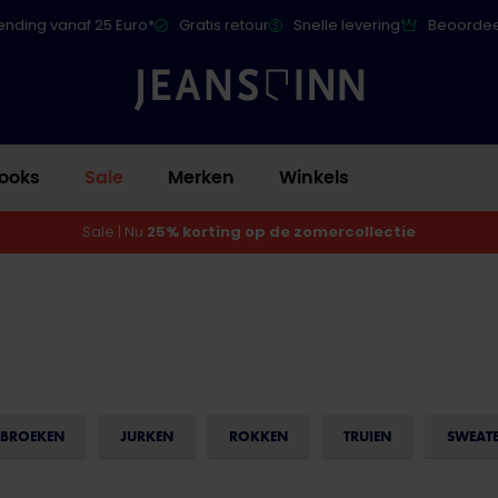
ending vanaf 25 Euro*
Gratis retour
Snelle levering
Beoordee
ooks
Sale
Merken
Winkels
Sale | Nu
25% korting op de zomercollectie
BROEKEN
JURKEN
ROKKEN
TRUIEN
SWEAT