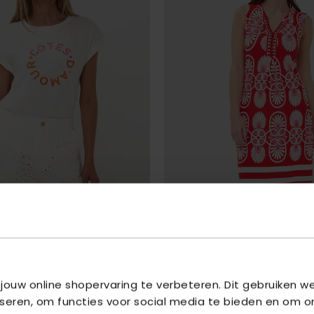
ESQUALO
D UP SLVE Â€ŒCOTES DÂ€™AMOUR"
-
DRESS SLV/LSS HEARTFELT
- 999 PR
 PINK
 jouw online shopervaring te verbeteren. Dit gebruiken 
€ 67,46
95
€ 89,95
iseren, om functies voor social media te bieden en om o