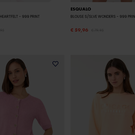
ESQUALO
 HEARTFELT
- 999 PRINT
BLOUSE S/SLVE WONDERS
- 999 PRI
€ 59,96
,95
€ 79,95