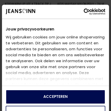
KOGWARM UP LIFE X TRACK ZIP JACKET
KIDS MAYSAY NYLON POLY
- MAUVE WINE/LOS ANGELES - CAL
- 24 MID GREY
€ 27,74
€ 74,99
€ 36,99
€ 99,99
Jouw privacyvoorkeuren
Wij gebruiken cookies om jouw online shopervaring
te verbeteren. Dit gebruiken we om content en
advertenties te personaliseren, om functies voor
social media te bieden en om ons websiteverkeer
te analyseren. Ook delen we informatie over uw
gebruik van onze site met onze partners voor
social media, adverteren en analyse. Deze
partners kunnen deze gegevens combineren met
andere informatie die u aan ze heeft verstrekt of
die ze hebben verzameld op basis van uw gebruik
van hun services.
ACCEPTEREN
CARS JEANS
KIDS ONLY
KIDS MANAY NYLON POLY
- 01 BLACK
KOGMINNA LIFE BOMBER CP OTW
- B
€ 67,49
€ 29,99
€ 89,99
€ 39,99