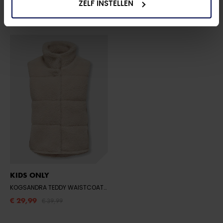
ZELF INSTELLEN
KIDS ONLY
KOGSANDRA TEDDY WAISTCOAT OTW
- PUMICE STONE
€ 29,99
€ 39,99