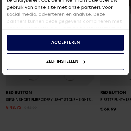
te analyseren. Ook delen we informatie over uw
gebruik van onze site met onze partners voor
social media, adverteren en analyse. Deze
partners kunnen deze gegevens combineren met
andere informatie die u aan ze heeft verstrekt of
die ze hebben verzameld op basis van uw gebruik
van hun services.
ACCEPTEREN
ZELF INSTELLEN
RED BUTTON
RED BUTTON
SIENNA SHORT EMBROIDERY LIGHT STONE
- LIGHTSTONE182
BIBETTE PUNTA L3
€ 48,75
€ 65,00
€ 69,99