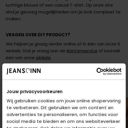
luchtige blouse of een casual T-shirt. Op onze site
vind je genoeg mogelijkheden om je look compleet te
maken.
VRAGEN OVER DIT PRODUCT?
We helpen je graag verder online of in één van onze 6
winkels. Stel je vraag aan de
klantenservice
of bezoek
een van onze
winkels
.
AANBEVOLEN VOOR JOU
Shop hier de meest recente items van Red Button
Jouw privacyvoorkeuren
Wij gebruiken cookies om jouw online shopervaring
te verbeteren. Dit gebruiken we om content en
advertenties te personaliseren, om functies voor
social media te bieden en om ons websiteverkeer