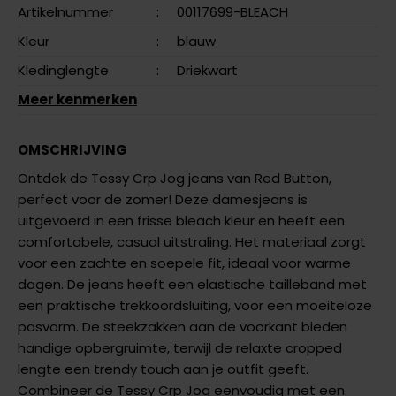
Artikelnummer
:
00117699-BLEACH
Kleur
:
blauw
Kledinglengte
:
Driekwart
Meer kenmerken
OMSCHRIJVING
Ontdek de Tessy Crp Jog jeans van Red Button,
perfect voor de zomer! Deze damesjeans is
uitgevoerd in een frisse bleach kleur en heeft een
comfortabele, casual uitstraling. Het materiaal zorgt
voor een zachte en soepele fit, ideaal voor warme
dagen. De jeans heeft een elastische tailleband met
een praktische trekkoordsluiting, voor een moeiteloze
pasvorm. De steekzakken aan de voorkant bieden
handige opbergruimte, terwijl de relaxte cropped
lengte een trendy touch aan je outfit geeft.
Combineer de Tessy Crp Jog eenvoudig met een