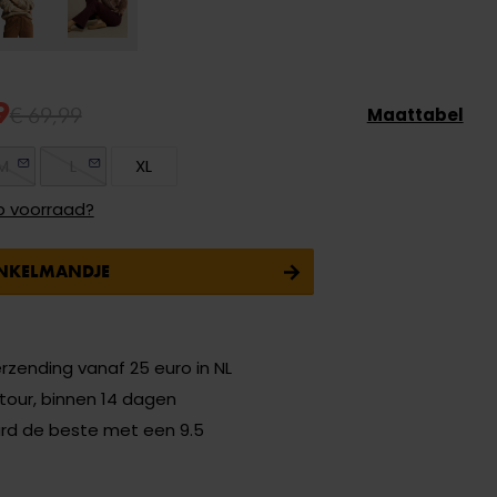
9
€ 69,99
Maattabel
M
L
XL
p voorraad?
INKELMANDJE
erzending vanaf 25 euro in NL
etour, binnen 14 dagen
ard de beste met een 9.5