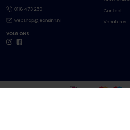
0118 473 250
Contact
webshop@jeansinn.nl
Vacatures
VOLG ONS
Betaal eenvoudig en veilig met