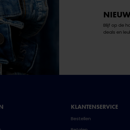
NIEUW
Blijf op de 
deals en leu
NN
KLANTENSERVICE
Bestellen
s
Betalen