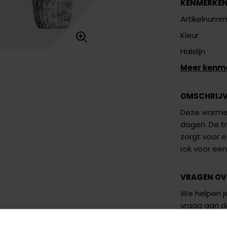
KENMERKE
Artikelnumm
Kleur
Halslijn
Meer kenm
OMSCHRIJ
Deze warme 
dagen. De t
zorgt voor e
rok voor een
VRAGEN OV
We helpen je
vraag aan 