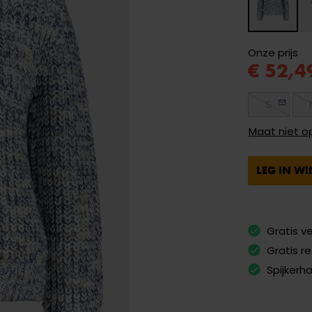
Onze prijs
€ 52,4
S
Maat niet o
LEG IN W
Gratis v
Gratis r
Spijkerh