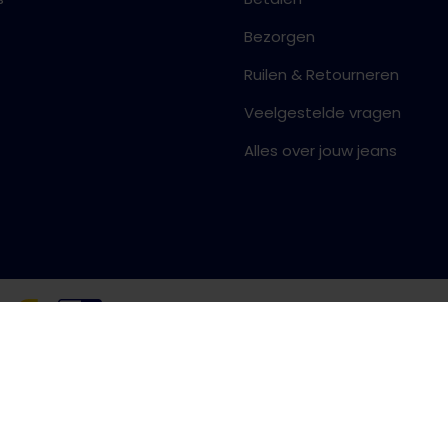
Bezorgen
Ruilen & Retourneren
Veelgestelde vragen
Alles over jouw jeans
Algemene voorwaarden
Priva