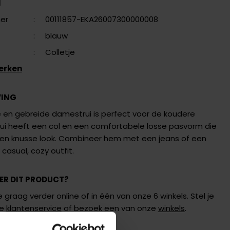
N
er
:
00111857-EKA26007300000008
:
blauw
:
Colletje
erken
VING
en gebreide damestrui is perfect voor de koudere
rui heeft een col en een comfortabele losse pasvorm die
en knusse look.
Combineer hem met een jeans of een
 casual, cozy outfit.
ER DIT PRODUCT?
 graag verder online of in één van onze 6 winkels. Stel je
de
klantenservice
of bezoek een van onze
winkels
.