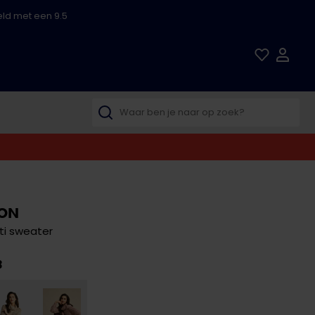
ld met een 9.5
TON
i sweater
3