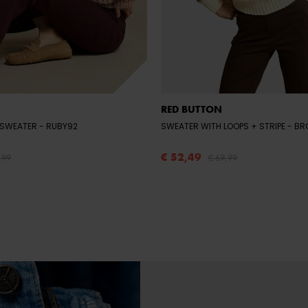
RED BUTTON
 SWEATER
- RUBY92
SWEATER WITH LOOPS + STRIPE
- B
€ 52,49
,99
€ 69,99