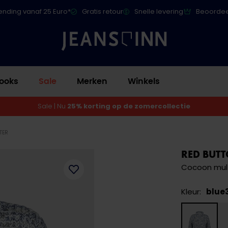
ending vanaf 25 Euro*
Gratis retour
Snelle levering
Beoordee
ooks
Sale
Merken
Winkels
Sale | Nu
25% korting op de zomercollectie
TER
RED BUT
Cocoon mult
Kleur:
blue