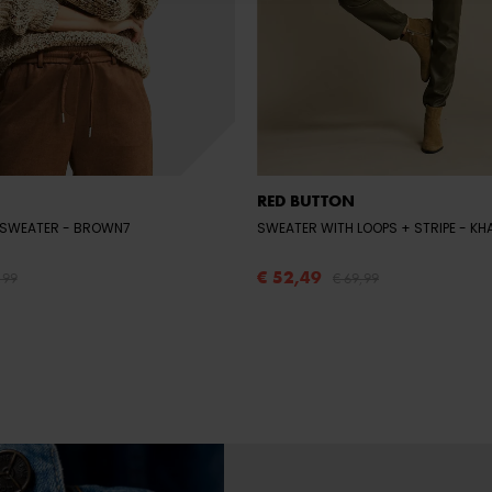
RED BUTTON
 SWEATER
- BROWN7
SWEATER WITH LOOPS + STRIPE
- K
€ 52,49
,99
€ 69,99