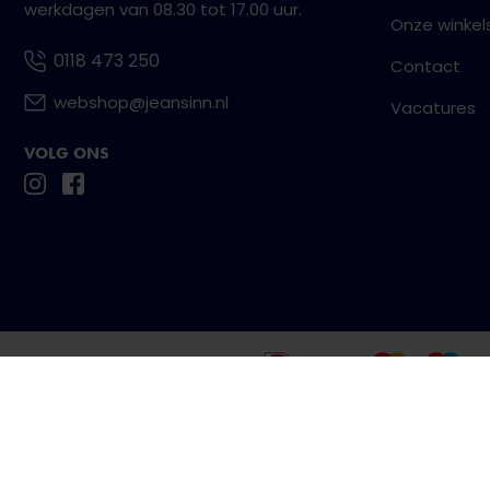
werkdagen van 08.30 tot 17.00 uur.
Onze winkel
0118 473 250
Contact
webshop@jeansinn.nl
Vacatures
VOLG ONS
Betaal eenvoudig en veilig met