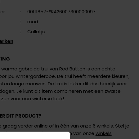
N
er
:
00111857-EKA26007300000097
:
rood
:
Colletje
erken
VING
k warme gebreide trui van Red Button is een echte
or jou wintergarderobe. De trui heeft meerdere kleuren,
l en lange mouwen. De trui is lekker dit dus heerlijk voor
dagen. Je kunt dit item combineren met een zwarte
rzen voor een winterse look!
ER DIT PRODUCT?
 graag verder online of in één van onze 6 winkels. Stel je
de
klantenservice
of bezoek een van onze
winkels
.