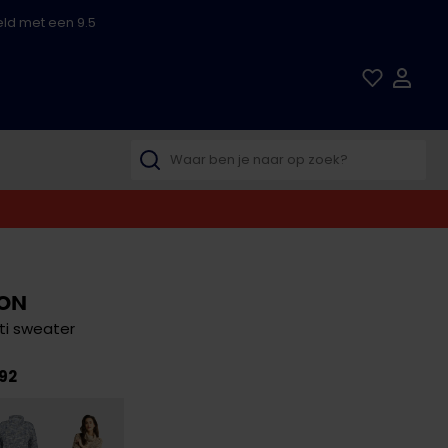
ld met een 9.5
TON
i sweater
92