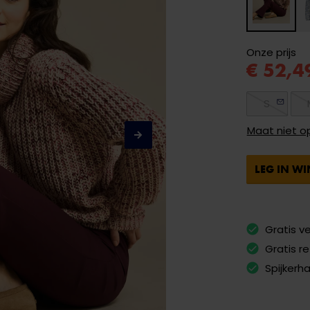
Onze prijs
€ 52,4
S
Maat niet o
LEG IN W
Gratis v
Gratis r
Spijkerh