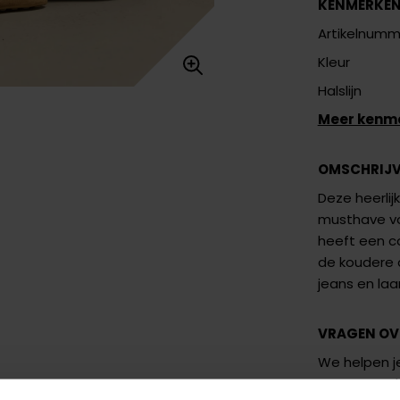
KENMERKE
Artikelnumm
Kleur
Halslijn
Meer kenm
OMSCHRIJ
Deze heerlij
musthave vo
heeft een co
de koudere 
jeans en laa
VRAGEN OV
We helpen je
vraag aan 