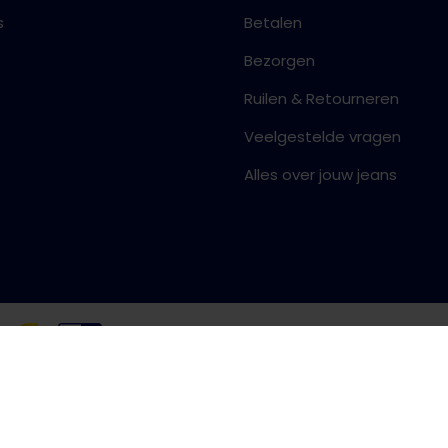
s
Betalen
Bezorgen
Ruilen & Retourneren
Veelgestelde vragen
Alles over jouw jeans
Algemene voorwaarden
Priva