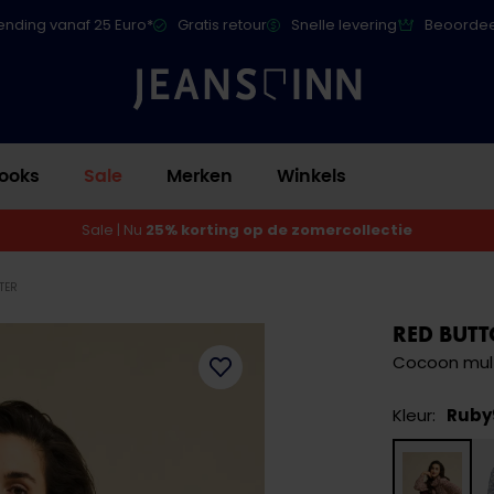
ending vanaf 25 Euro*
Gratis retour
Snelle levering
Beoordee
ooks
Sale
Merken
Winkels
Sale | Nu
25% korting op de zomercollectie
TER
RED BUT
Cocoon mult
Kleur:
Ruby