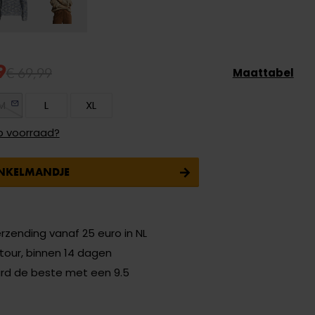
9
€ 69,99
Maattabel
M
L
XL
p voorraad?
INKELMANDJE
erzending vanaf 25 euro in NL
etour, binnen 14 dagen
ard de beste met een 9.5