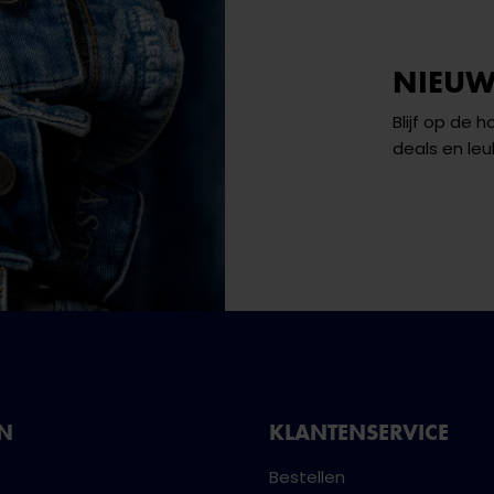
NIEUW
Blijf op de 
deals en leu
NN
KLANTENSERVICE
Bestellen