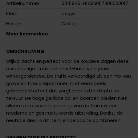
Artikelnummer
:
00111846-EKA26007300000017
Kleur
:
beige
Halslijn
:
Colletje
Meer kenmerken
OMSCHRIJVING
Stijlvol zacht en perfect voor de koudere dagen deze
ecru kleurige trui is een must-have voor jouw
wintergarderobe. De trui is vervaardigd uit een mix van
grove en fijne breipatronen met een speels
gebobbeld effect dat zorgt voor extra diepte en
textuur. De hoge geribde col en boorden bieden niet
alleen extra warmte maar geven de trui ook een
moderne en gestructureerde uitstraling. Dankzij de
neutrale kleur is dit item eindeloos te combineren.
VRAGEN OVER DIT PRODUCT?