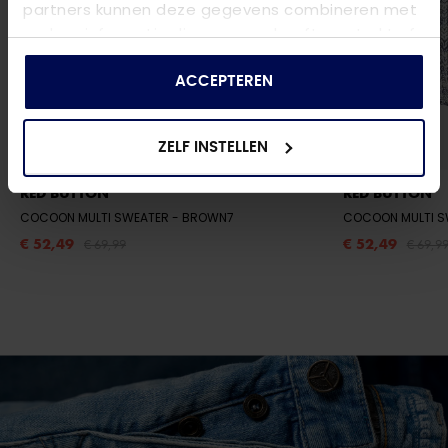
partners kunnen deze gegevens combineren met
andere informatie die u aan ze heeft verstrekt of
die ze hebben verzameld op basis van uw gebruik
van hun services.
ACCEPTEREN
ZELF INSTELLEN
RED BUTTON
RED BUTTON
COCOON MULTI SWEATER
- BROWN7
COCOON MULTI 
€ 52,49
€ 52,49
€ 69,99
€ 69,9