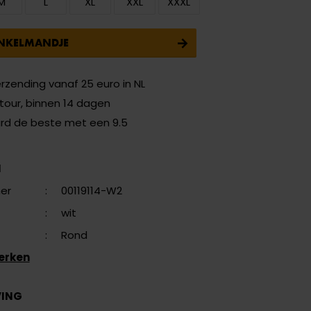
M
L
XL
XXL
XXXL
INKELMANDJE
erzending vanaf 25 euro in NL
etour, binnen 14 dagen
ard de beste met een 9.5
N
er
:
00119114-W2
:
wit
:
Rond
erken
VING