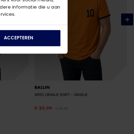
ere informatie die u aan
rvices.
ACCEPTEREN
BALLIN
8850 ORANJE SHIRT
- ORANJE
€ 29,99
€ 39,99