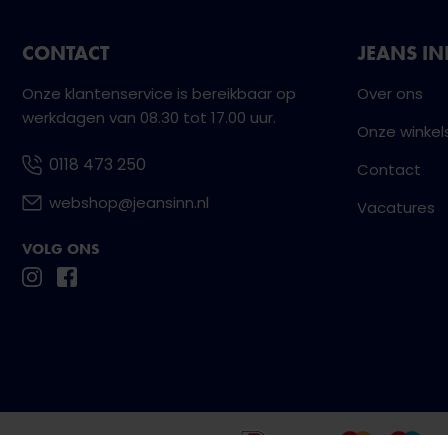
CONTACT
JEANS I
Onze klantenservice is bereikbaar op
Over ons
werkdagen van 08.30 tot 17.00 uur.
Onze winkel
0118 473 250
Contact
webshop@jeansinn.nl
Vacatures
VOLG ONS
Betaal eenvoudig en veilig met