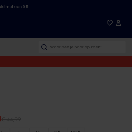
ld met een 9.5
4
€ 44,99