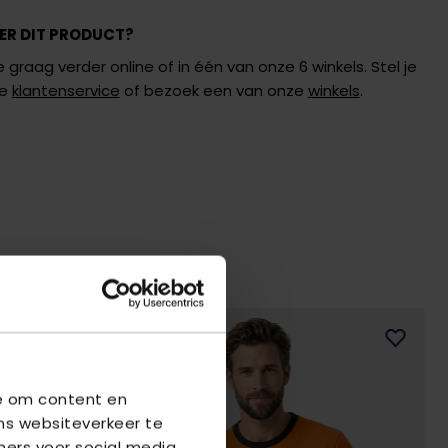
ER DIT PRODUCT?
 graag verder online of in één van onze 6 winkels. Stel je
de
klantenservice
of bezoek een van onze
winkels
.
we om content en
ns websiteverkeer te
ners voor social media,