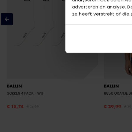
adverteren en analyse. 
ze heeft verstrekt of die
BALLIN
BALLIN
SOKKEN 4 PACK
- WIT
8850 ORANJE S
€ 18,74
€ 29,99
€ 24,99
€ 39