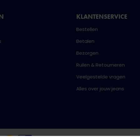
NN
KLANTENSERVICE
Bestellen
s
Betalen
Bezorgen
Ruilen & Retourneren
Veelgestelde vragen
Alles over jouw jeans
Algemene voorwaarden
Priva