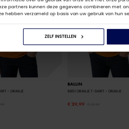
Deze partners kunnen deze gegevens combineren met and
 ze hebben verzameld op basis van uw gebruik van hun se
ZELF INSTELLEN
BALLIN
HIRT
- ORANJE
8851 ORANJE T-SHIRT
- ORANJE
€ 29,99
,99
€ 39,99