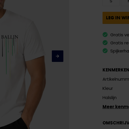
S
LEG IN W
Gratis v
Gratis r
Spijkerh
KENMERKE
Artikelnumm
Kleur
Halslijn
Meer kenm
OMSCHRIJ