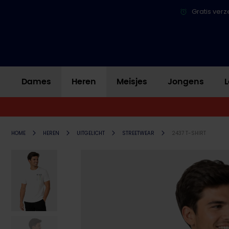
Gratis verz
Dames
Heren
Meisjes
Jongens
L
HOME
HEREN
UITGELICHT
STREETWEAR
2437 T-SHIRT