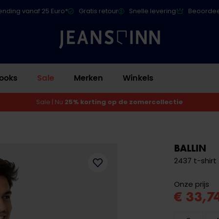
ending vanaf 25 Euro*
Gratis retour
Snelle levering
Beoordee
ooks
Sale
Merken
Winkels
Sale | Nu
25% korting op de zomercollectie
BALLIN
2437 t-shirt
Onze prijs
€ 33,7