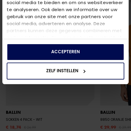
social media te bieden en om ons websiteverkeer
te analyseren. Ook delen we informatie over uw
gebruik van onze site met onze partners voor
social media, adverteren en analyse. Deze
partners kunnen deze gegevens combineren met
andere informatie die u aan ze heeft verstrekt of
die ze hebben verzameld op basis van uw gebruik
van hun services.
ACCEPTEREN
ZELF INSTELLEN
BALLIN
BALLIN
SOKKEN 4 PACK
- WIT
8850 ORANJE SH
€ 18,74
€ 29,99
€ 24,99
€ 39,9