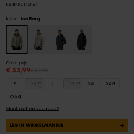
6630 Softshell
Kleur:
Ice Berg
Onze prijs
€ 53,99
€ 89,99
S
M
L
XL
XXL
XXXL
XXXXL
Maat niet op voorraad?
LEG IN WINKELMANDJE