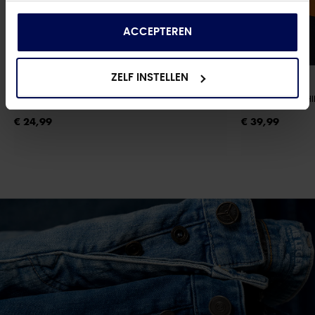
die ze hebben verzameld op basis van uw gebruik
van hun services.
ACCEPTEREN
ZELF INSTELLEN
BALLIN
BALLIN
SOKKEN 4 PACK
- WIT
8850 ORANJE SH
€ 24,99
€ 39,99