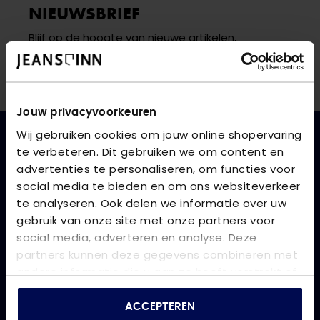
NIEUWSBRIEF
Blijf op de hoogte van nieuwe artikelen,
spijkerharde deals en leuke verrassingen
Jouw privacyvoorkeuren
Wij gebruiken cookies om jouw online shopervaring
te verbeteren. Dit gebruiken we om content en
CONTACT
advertenties te personaliseren, om functies voor
Onze klantenservice is bereikbaar op werkdagen
social media te bieden en om ons websiteverkeer
van 08.30 tot 17.00 uur.
te analyseren. Ook delen we informatie over uw
gebruik van onze site met onze partners voor
0118 473 250
social media, adverteren en analyse. Deze
partners kunnen deze gegevens combineren met
webshop@jeansinn.nl
andere informatie die u aan ze heeft verstrekt of
die ze hebben verzameld op basis van uw gebruik
VOLG ONS
van hun services.
ACCEPTEREN