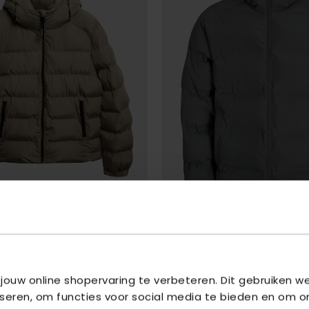
JACK & JONES
 PUFFER JACKET
- WINTER TWIG
JJESOHO PUFFER HOOD SN
- CASTL
 jouw online shopervaring te verbeteren. Dit gebruiken 
€ 59,99
,99
€ 79,99
iseren, om functies voor social media te bieden en om o