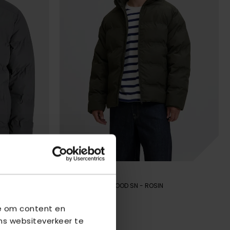
JACK & JONES
EROCK
JJESOHO PUFFER HOOD SN
- ROSIN
we om content en
€ 59,99
€ 79,99
ns websiteverkeer te