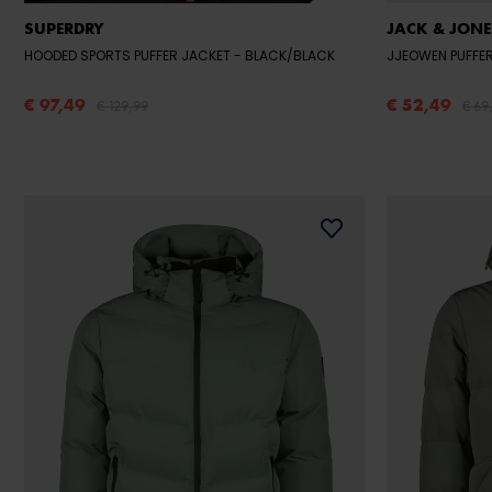
SUPERDRY
JACK & JONE
HOODED SPORTS PUFFER JACKET
- BLACK/BLACK
JJEOWEN PUFFE
€ 97,49
€ 52,49
€ 129,99
€ 69