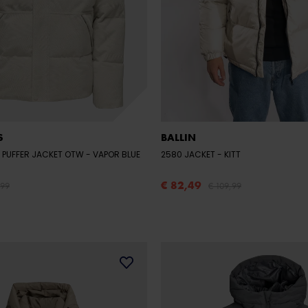
S
BALLIN
 PUFFER JACKET OTW
- VAPOR BLUE
2580 JACKET
- KITT
€ 82,49
,99
€ 109,99