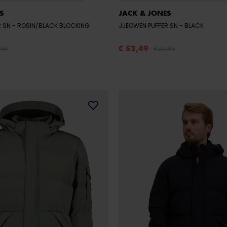
S
JACK & JONES
R SN
- ROSIN/BLACK BLOCKING
JJEOWEN PUFFER SN
- BLACK
€ 52,49
,99
€ 69,99