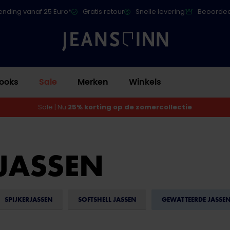
ending vanaf 25 Euro*
Gratis retour
Snelle levering
Beoordee
ooks
Sale
Merken
Winkels
Sale | Nu
25% korting op de zomercollectie
JASSEN
SPIJKERJASSEN
SOFTSHELL JASSEN
GEWATTEERDE JASSE