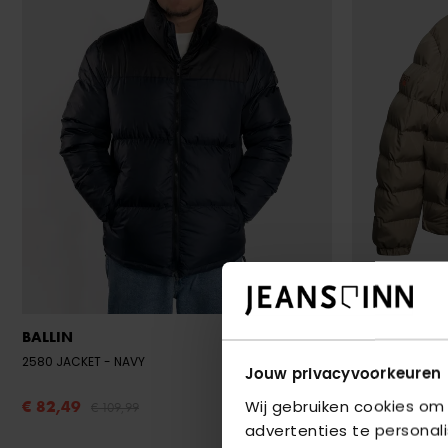
BALLIN
SUPERDRY
2580 JACKET
- NAVY
HOODED SPORTS
Jouw privacyvoorkeuren
BEIGE
Wij gebruiken cookies om
€ 82,49
€ 97,49
€ 109,99
€ 129
advertenties te personal