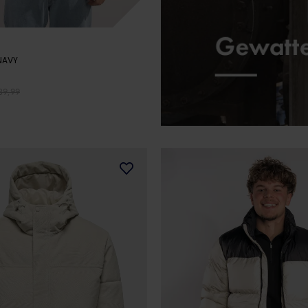
- NAVY
39,99