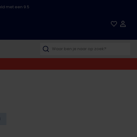
ld met een 9.5
N