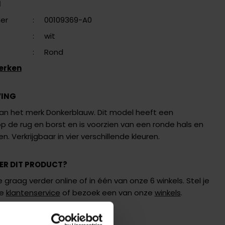
N
er
:
00109369-A0
:
wit
:
Rond
erken
VING
van het merk Donkerblauw. Dit model heeft een
p de rug en borst en is voorzien van een ronde hals en
. Verkrijgbaar in vier verschillende kleuren.
ER DIT PRODUCT?
 graag verder online of in één van onze 6 winkels. Stel je
de
klantenservice
of bezoek een van onze
winkels
.