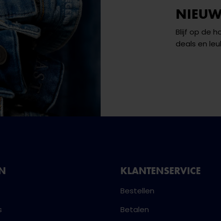
NIEUW
Blijf op de 
deals en leu
NN
KLANTENSERVICE
Bestellen
s
Betalen