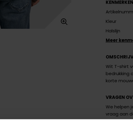
KENMERKE
Artikelnumm
Kleur
Halslijn
Meer kenm
OMSCHRIJ
Wit T-shirt 
bedrukking o
korte mouwen
VRAGEN OV
We helpen je
vraag aan 