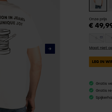
Onze prijs
€ 49,9
S
Maat niet o
LEG IN W
Gratis v
Gratis r
Spijkerh