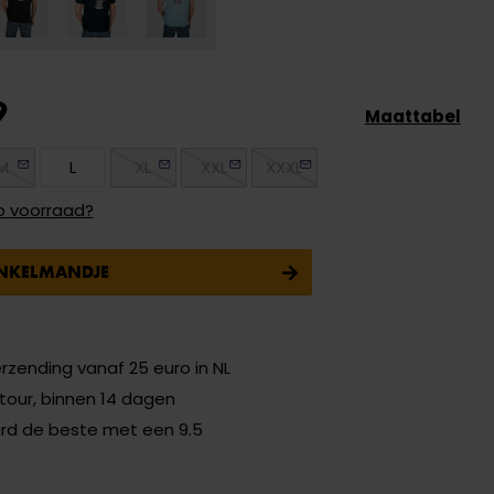
9
Maattabel
M
L
XL
XXL
XXXL
p voorraad?
INKELMANDJE
erzending vanaf 25 euro in NL
etour, binnen 14 dagen
ard de beste met een 9.5