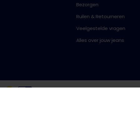
Bezorgen
Ruilen & Retourneren
Veelgestelde vragen
Alles over jouw jeans
Algemene voorwaarden
Priva