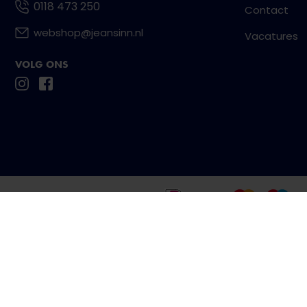
0118 473 250
Contact
webshop@jeansinn.nl
Vacatures
VOLG ONS
Betaal eenvoudig en veilig met