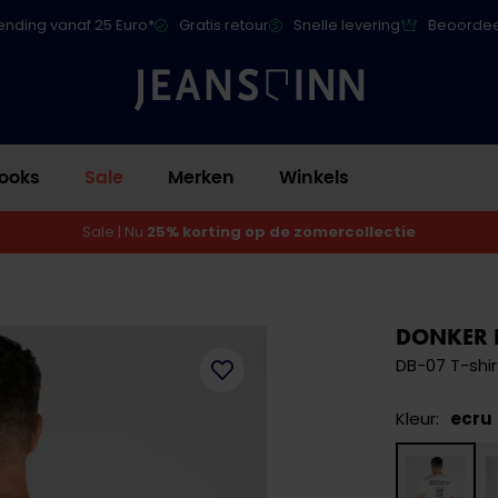
ending vanaf 25 Euro*
Gratis retour
Snelle levering
Beoordee
ooks
Sale
Merken
Winkels
Sale | Nu
25% korting op de zomercollectie
DONKER 
DB-07 T-shir
Kleur:
ecru