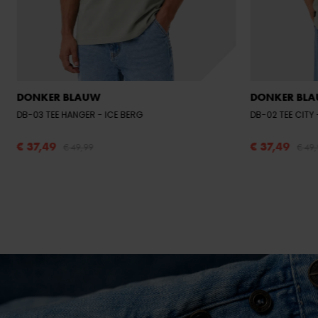
DONKER BLAUW
DONKER BL
DB-03 TEE HANGER
- ICE BERG
DB-02 TEE CITY
€ 37,49
€ 37,49
€ 49,99
€ 49