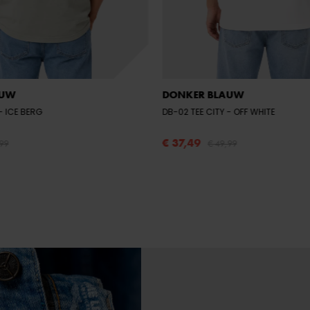
AUW
DONKER BLAUW
- ICE BERG
DB-02 TEE CITY
- OFF WHITE
€ 37,49
,99
€ 49,99