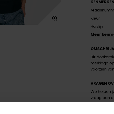
KENMERKE
Artikelnumm
Kleur
Halslijn
Meer kenm
OMSCHRIJ
Dit donkerbl
merklogo op 
voorzien va
VRAGEN OV
We helpen je
vraag aan 