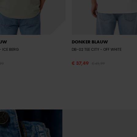
AUW
DONKER BLAUW
- ICE BERG
DB-02 TEE CITY
- OFF WHITE
€ 37,49
,99
€ 49,99