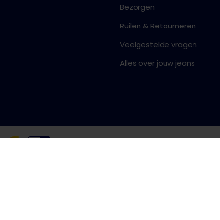
Bezorgen
Ruilen & Retourneren
Veelgestelde vragen
Alles over jouw jeans
Algemene voorwaarden
Priva