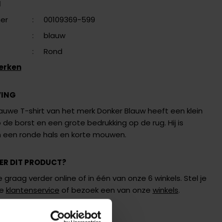
N
er
:
00109369-599
:
blauw
:
Rond
erken
VING
auwe T-shirt van het merk Donker Blauw heeft een klein
de borst en een grote bedrukking op de rug. Hij is
n een ronde hals en korte mouwen.
ER DIT PRODUCT?
 graag verder online of in één van onze 6 winkels. Stel je
de
klantenservice
of bezoek een van onze
winkels
.