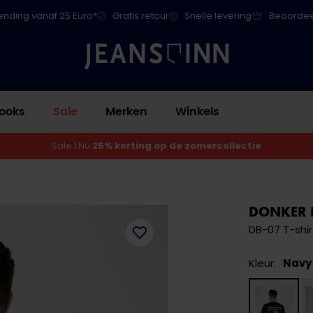
ending vanaf 25 Euro*
Gratis retour
Snelle levering
Beoordee
ooks
Sale
Merken
Winkels
Sale | Nu
25% korting op de zomercollectie
DONKER 
DB-07 T-shir
Kleur:
Navy