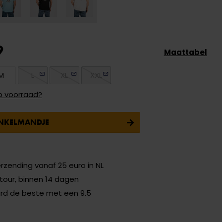
9
Maattabel
M
L
XL
XXL
p voorraad?
INKELMANDJE
erzending vanaf 25 euro in NL
etour, binnen 14 dagen
ard de beste met een 9.5