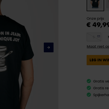
Onze prijs
€ 49,9
S
Maat niet o
LEG IN W
Gratis v
Gratis r
Spijkerh