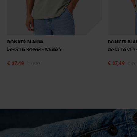
DONKER BLAUW
DONKER BL
DB-03 TEE HANGER
- ICE BERG
DB-02 TEE CITY
€ 37,49
€ 37,49
€ 49,99
€ 49