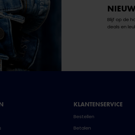
NIEUW
Blijf op de 
deals en leu
NN
KLANTENSERVICE
Bestellen
s
Betalen