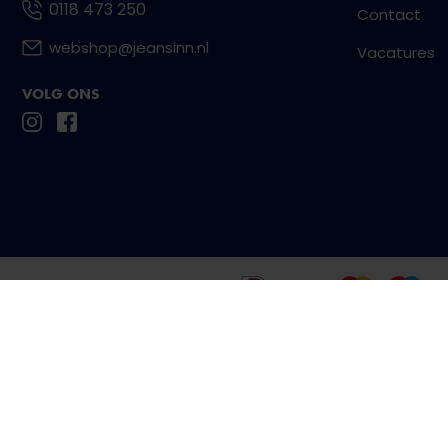
0118 473 250
Contact
webshop@jeansinn.nl
Vacatures
VOLG ONS
Betaal eenvoudig en veilig met