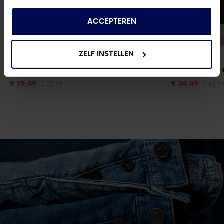
die ze hebben verzameld op basis van uw gebruik
van hun services.
ACCEPTEREN
ZELF INSTELLEN
STREET-ONE
STREET-ONE
A325098 PRINTED BASIC SHIRT W.DECO
- MINIMAL ROSE
A346552 ROUNDN
€ 19,49
€ 34,49
€ 25,99
€ 45,9