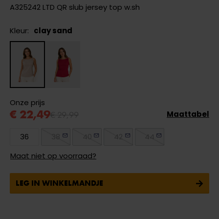
A325242 LTD QR slub jersey top w.sh
Kleur:
clay sand
Onze prijs
€ 22,49
€ 29,99
Maattabel
36
38
40
42
44
Maat niet op voorraad?
LEG IN WINKELMANDJE