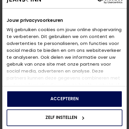
Jouw privacyvoorkeuren
Wij gebruiken cookies om jouw online shopervaring
te verbeteren. Dit gebruiken we om content en
advertenties te personaliseren, om functies voor
social media te bieden en om ons websiteverkeer
te analyseren. Ook delen we informatie over uw
YDENCE
YDENCE
gebruik van onze site met onze partners voor
TOP KAYLIN
- LILAC
TOP JAMIE
- BLUE
social media, adverteren en analyse. Deze
€ 37,46
€ 41,21
€ 49,95
€ 54,95
partners kunnen deze gegevens combineren met
andere informatie die u aan ze heeft verstrekt of
die ze hebben verzameld op basis van uw gebruik
van hun services.
ACCEPTEREN
ZELF INSTELLEN