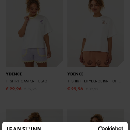
YDENCE
YDENCE
T-SHIRT CAMPER
- LILAC
T-SHIRT TEH YDENCE INN
- OFF WHITE
€ 29,96
€ 29,96
€ 39,95
€ 39,95