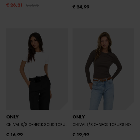
€ 26,21
€ 34,95
€ 24,99
ONLY
ONLY
ONLVAL S/S O-NECK SOLID TOP JRS NOO
- BRIGHT WHITE
ONLVAL L/S O-NECK TOP JRS NOOS
-
€ 16,99
€ 19,99