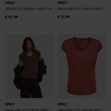
ONLY
ONLY
ONLFREE S/S MODAL V-NECK TOP JRS NO
- TAWNY PORT
ONLSILVERY S/S V NECK LUREX TOP JRS
€ 21,99
€ 17,99
ONLY
ONLY
ONLSILVERY S/S V NECK LUREX TOP JRS
- DEEP MAHOGANY/TONE IN TONE 
ONLSILVERY S/S V NECK LUREX TOP JRS