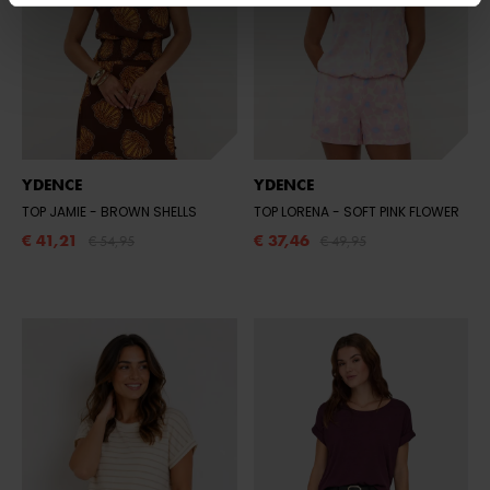
YDENCE
YDENCE
TOP JAMIE
- BROWN SHELLS
TOP LORENA
- SOFT PINK FLOWER
€ 41,21
€ 37,46
€ 54,95
€ 49,95