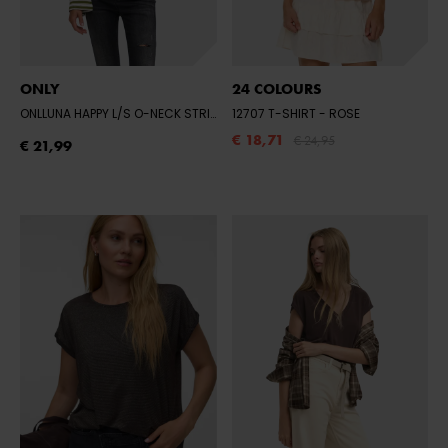
ONLY
24 COLOURS
ONLLUNA HAPPY L/S O-NECK STRIPE TEE
12707 T-SHIRT
- AVOCADO/MELANGE
- ROSE
€ 18,71
€ 24,95
€ 21,99