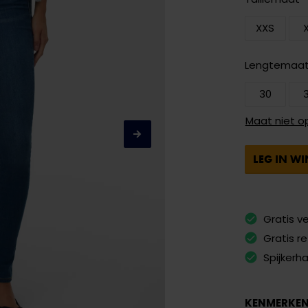
XXS
Lengtemaa
30
Maat niet o
LEG IN W
Gratis v
Gratis r
Spijkerh
KENMERKE