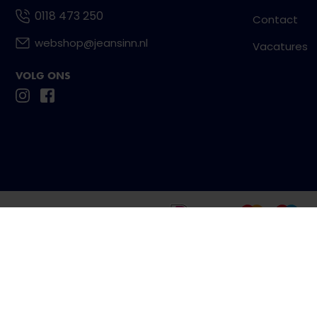
0118 473 250
Contact
webshop@jeansinn.nl
Vacatures
VOLG ONS
Betaal eenvoudig en veilig met