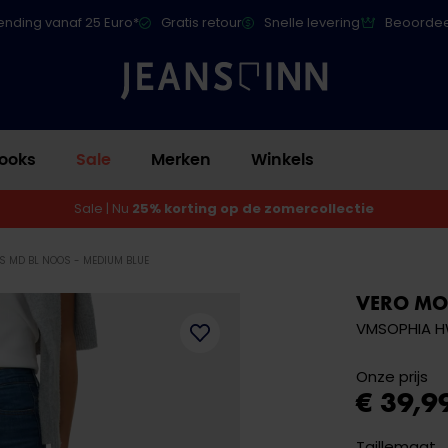
ending vanaf 25 Euro*
Gratis retour
Snelle levering
Beoordee
ooks
Sale
Merken
Winkels
Sale | Nu
25% korting op de zomercollectie
S MD BL NOOS - MEDIUM BLUE
VERO M
VMSOPHIA HW
Onze prijs
€ 39,9
Taillemaat