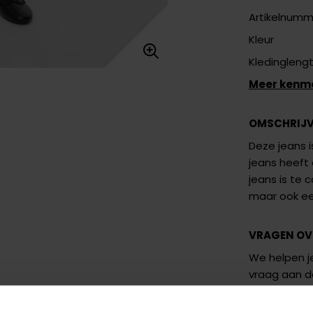
Artikelnumm
Kleur
Kledingleng
Meer kenm
OMSCHRIJ
Deze jeans i
jeans heeft 
jeans is te 
maar ook een
VRAGEN OV
We helpen je
vraag aan 