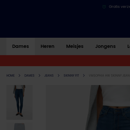
Gratis verz
Dames
Heren
Meisjes
Jongens
L
HOME
DAMES
JEANS
SKINNY FIT
VMSOPHIA HW SKINNY JEAN