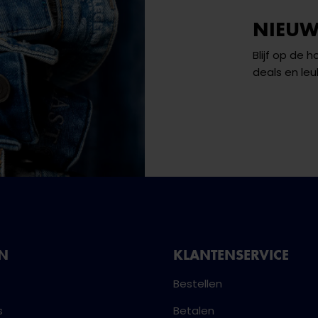
NIEUW
Blijf op de 
deals en leu
NN
KLANTENSERVICE
Bestellen
s
Betalen