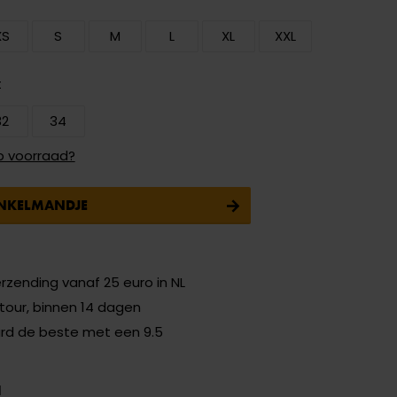
XS
S
M
L
XL
XXL
t
32
34
p voorraad?
INKELMANDJE
erzending vanaf 25 euro in NL
etour, binnen 14 dagen
ard de beste met een 9.5
N