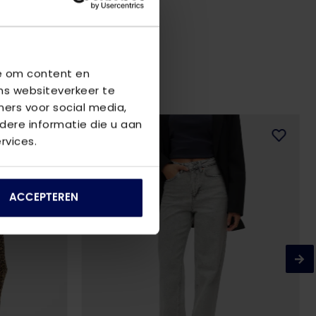
we om content en
ns websiteverkeer te
ners voor social media,
ere informatie die u aan
2
voor
€85
rvices.
ACCEPTEREN