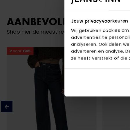
AANBEVOLEN VOOR JO
Jouw privacyvoorkeuren
Wij gebruiken cookies om
Shop hier de meest recente jeans van Vero Mo
advertenties te personal
analyseren. Ook delen we
adverteren en analyse. 
2
voor
€85
2
voor
€85
ze heeft verstrekt of die