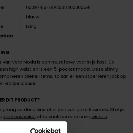
er
:
00097166-EKA26011400000591
:
blauw
te
:
Lang
erken
VING
s van Vero Moda is een must have voor in je kast. De
een high waist en is een 5-pocket model. Deze skinny
combineren allerlei items, zo kan er een stoer leren jack op
 vrolijke blouse.
ER DIT PRODUCT?
 graag verder online of in één van onze 6 winkels. Stel je
de
klantenservice
of bezoek een van onze
winkels
.