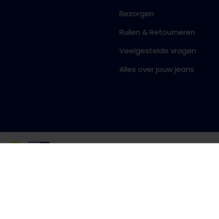
Bezorgen
Ruilen & Retourneren
Veelgestelde vragen
Alles over jouw jeans
Algemene voorwaarden
Priva