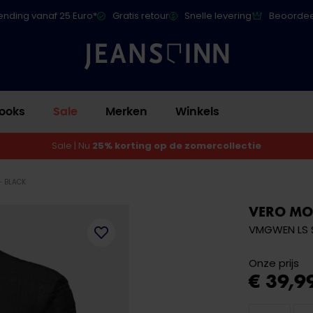
ending vanaf 25 Euro*
Gratis retour
Snelle levering
Beoordee
ooks
Sale
Merken
Winkels
Sale | Nu
25% korting op de zomercollectie
- BLACK
VERO M
VMGWEN LS S
Onze prijs
€ 39,9