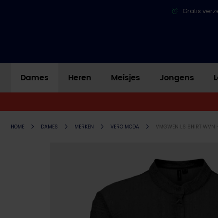
Gratis verz
Dames
Heren
Meisjes
Jongens
L
HOME
DAMES
MERKEN
VERO MODA
VMGWEN LS SHIRT WVN 