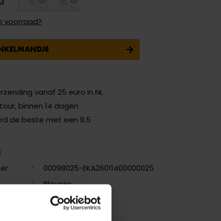
M
L
XL
p voorraad?
INKELMANDJE
erzending vanaf 25 euro in NL
etour, binnen 14 dagen
ard de beste met een 9.5
N
er
:
00098025-EKA26011400000025
:
Blouses
:
Black
erken