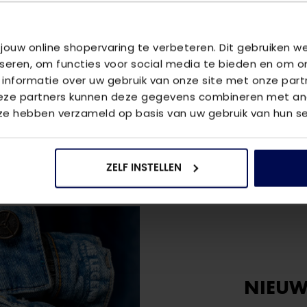
OMSCHRIJ
 jouw online shopervaring te verbeteren. Dit gebruiken 
VMGWEN LS S
iseren, om functies voor social media te bieden en om o
 informatie over uw gebruik van onze site met onze part
VRAGEN OV
Deze partners kunnen deze gegevens combineren met and
We helpen je
 ze hebben verzameld op basis van uw gebruik van hun se
vraag aan 
ZELF INSTELLEN
NIEUW