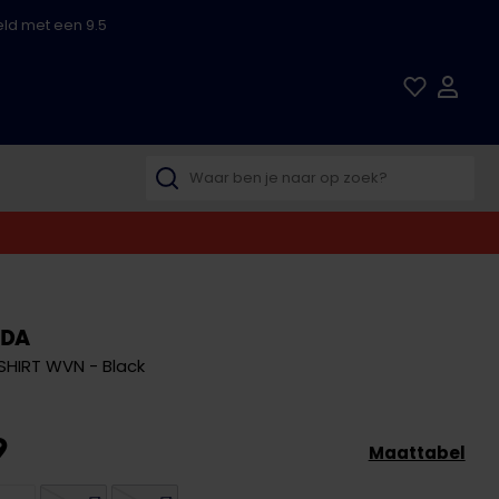
ld met een 9.5
ODA
HIRT WVN - Black
9
Maattabel