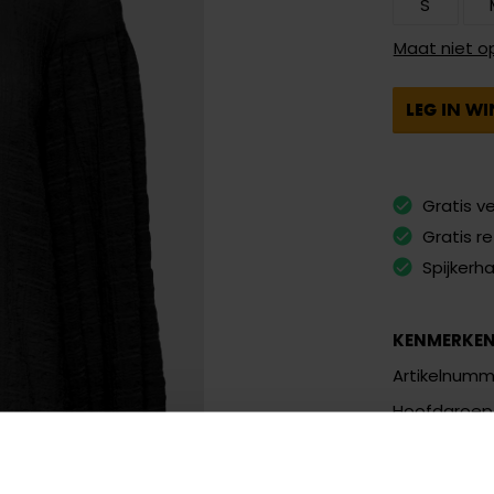
S
Maat niet o
LEG IN W
Gratis v
Gratis r
Spijkerh
KENMERKE
Artikelnumm
Hoofdgroep
Kleurnaam
Meer kenm