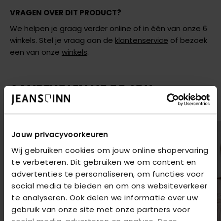
VRAGEN OVER DIT PRODUCT?
We helpen je graag verder online of in één van onze 6
winkels. Stel je vraag aan de
klantenservice
of bezoek
een van onze
winkels
.
AANBEVOLEN VOOR JOU
Shop hier de meest recente items van Vero Moda
Jouw privacyvoorkeuren
Wij gebruiken cookies om jouw online shopervaring
te verbeteren. Dit gebruiken we om content en
advertenties te personaliseren, om functies voor
social media te bieden en om ons websiteverkeer
te analyseren. Ook delen we informatie over uw
gebruik van onze site met onze partners voor