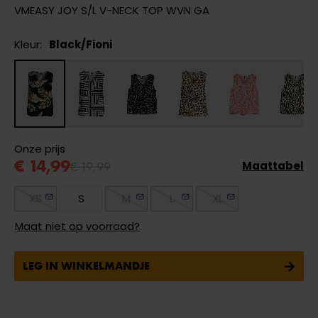
VMEASY JOY S/L V-NECK TOP WVN GA
Kleur:
Black/Fioni
Onze prijs
€ 14,99
€ 19,99
Maattabel
XS
S
M
L
XL
Maat niet op voorraad?
LEG IN WINKELMANDJE