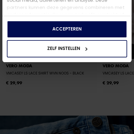
social media, adverteren en analyse. Deze
partners kunnen deze gegevens combineren met
andere informatie die u aan ze heeft verstrekt of
die ze hebben verzameld op basis van uw gebruik
van hun services.
ACCEPTEREN
ZELF INSTELLEN
VERO MODA
VERO MODA
VMCASEY LS LACE SHIRT WVN NOOS
- BLACK
VMCASEY LS LAC
€ 29,99
€ 29,99