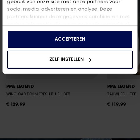
gebruik van onze site met onze partners voor
social media, adverteren en analyse. Deze
partners kunnen deze gegevens combineren met
andere informatie die u aan ze heeft verstrekt of
die ze hebben verzameld op basis van uw gebruik
van hun services.
ACCEPTEREN
ZELF INSTELLEN
PME LEGEND
PME LEGEND
WINGLOAD DENIM FRESH BLUE
- DFB
TAILWHEEL
- TEB
€ 129,99
€ 119,99