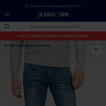
Gratis verzending vanaf 25 Euro*
Sale | Nu
25% korting op de zomercollectie
PME Legend jeans & broeken