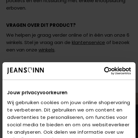
pockets en een ritssluiting met enkele knoopsluiting
erboven.
VRAGEN OVER DIT PRODUCT?
We helpen je graag verder online of in één van onze 6
winkels. Stel je vraag aan de
klantenservice
of bezoek
een van onze
winkels
.
AANBEVOLEN VOOR JOU
shop hier de meest recente jeans van PME Legend
Jouw privacyvoorkeuren
Wij gebruiken cookies om jouw online shopervaring
te verbeteren. Dit gebruiken we om content en
advertenties te personaliseren, om functies voor
social media te bieden en om ons websiteverkeer
te analyseren. Ook delen we informatie over uw