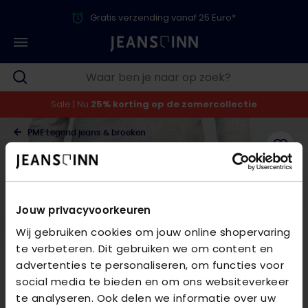
Gratis verzending vanaf 25 Euro*
Gratis r
Sale | Nu
25% korting op de zomercollectie
PME Legend jeans & broeken
Jouw privacyvoorkeuren
Wij gebruiken cookies om jouw online shopervaring
te verbeteren. Dit gebruiken we om content en
advertenties te personaliseren, om functies voor
social media te bieden en om ons websiteverkeer
te analyseren. Ook delen we informatie over uw