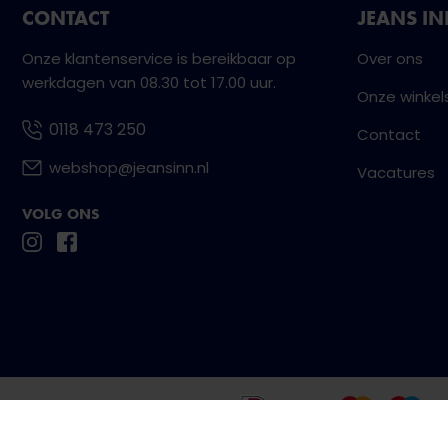
CONTACT
JEANS I
Onze klantenservice is bereikbaar op
Over ons
werkdagen van 08.30 tot 17.00 uur.
Onze winkel
0118 473 250
Contact
webshop@jeansinn.nl
Vacatures
VOLG ONS
Betaal eenvoudig en veilig met