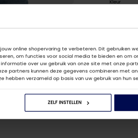
Kleur
Halslijn
Meer kenm
OMSCHRIJ
Dit witte t-
 jouw online shopervaring te verbeteren. Dit gebruiken 
gemaakt van
iseren, om functies voor social media te bieden en om o
dragen. Het 
 informatie over uw gebruik van onze site met onze part
het t-shirt 
Deze partners kunnen deze gegevens combineren met and
losser omhee
 ze hebben verzameld op basis van uw gebruik van hun se
VRAGEN OV
ZELF INSTELLEN
We helpen je
vraag aan 