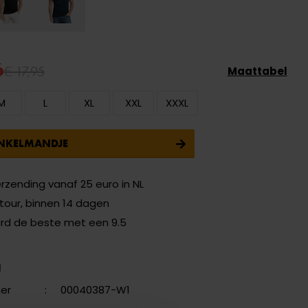
6
€ 17,95
Maattabel
M
L
XL
XXL
XXXL
INKELMANDJE
erzending vanaf 25 euro in NL
etour, binnen 14 dagen
ard de beste met een 9.5
N
er
:
00040387-W1