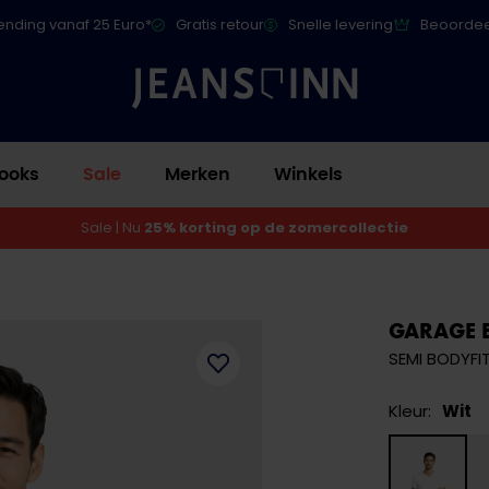
ending vanaf 25 Euro*
Gratis retour
Snelle levering
Beoordee
ooks
Sale
Merken
Winkels
Sale | Nu
25% korting op de zomercollectie
GARAGE 
SEMI BODYFIT
Kleur:
Wit