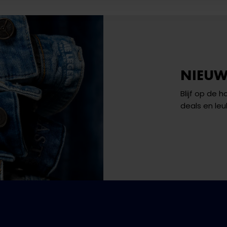
NIEUW
Blijf op de 
deals en leu