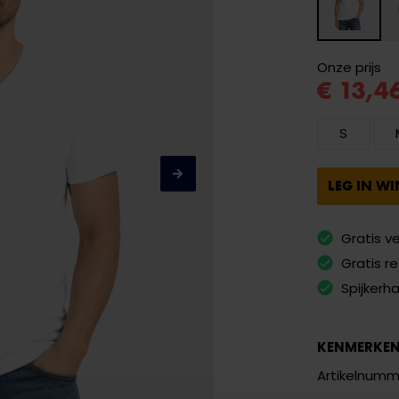
Onze prijs
€ 13,4
S
LEG IN W
Gratis v
Gratis r
Spijkerh
KENMERKE
Artikelnumm