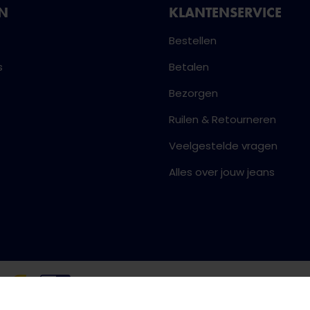
NN
KLANTENSERVICE
Bestellen
s
Betalen
Bezorgen
Ruilen & Retourneren
Veelgestelde vragen
Alles over jouw jeans
Algemene voorwaarden
Priva