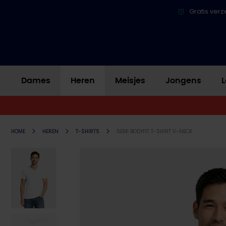
Gratis verz
Dames
Heren
Meisjes
Jongens
L
HOME
HEREN
T-SHIRTS
SEMI BODYFIT T-SHIRT V-NECK