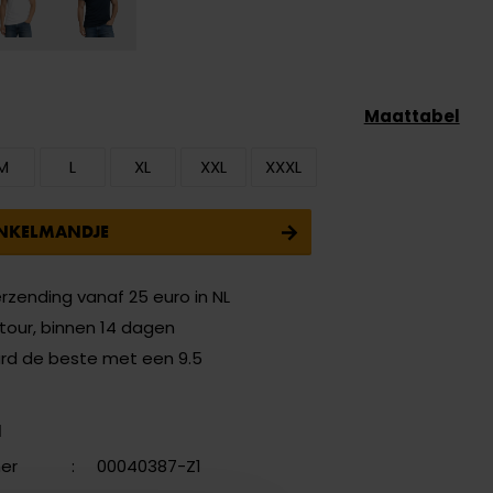
5
Maattabel
M
L
XL
XXL
XXXL
INKELMANDJE
erzending vanaf 25 euro in NL
etour, binnen 14 dagen
ard de beste met een 9.5
N
er
:
00040387-Z1