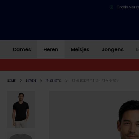
Gratis verz
Dames
Heren
Meisjes
Jongens
L
HOME
HEREN
T-SHIRTS
SEMI BODYFIT T-SHIRT V-NECK