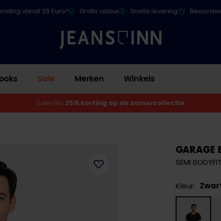
ending vanaf 25 Euro*
Gratis retour
Snelle levering
Beoordee
ooks
Sale
Merken
Winkels
Sale | Nu
25% korting op de zomercollectie
GARAGE 
SEMI BODYFIT
Kleur:
Zwar