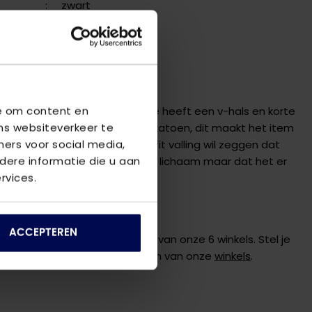
:
zwart
:
V-hals
erken
VING
we om content en
emi body fit t-shirt van Garage heeft een v-hals en korte
ns websiteverkeer te
 t-shirt is gemaakt van 100% katoen, dit maakt het item
ners voor social media,
m te dragen. De semi body fit valling wil zeggen dat
ere informatie die u aan
t geheel strak aansluit om het lichaam maar dat het er
rvices.
ser omheen valt.
ER DIT PRODUCT?
ACCEPTEREN
 graag verder online of in één van onze 6 winkels. Stel je
de
klantenservice
of bezoek een van onze
winkels
.