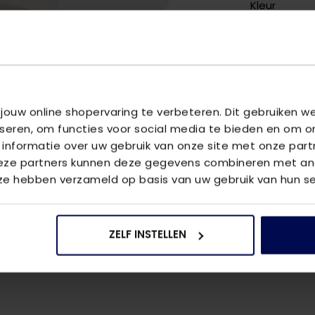
Kleur
Halslijn
Meer kenm
OMSCHRIJ
 jouw online shopervaring te verbeteren. Dit gebruiken 
Dit zwarte s
iseren, om functies voor social media te bieden en om o
mouwen. Het
 informatie over uw gebruik van onze site met onze part
aangenaam o
Deze partners kunnen deze gegevens combineren met and
het item nie
 ze hebben verzameld op basis van uw gebruik van hun se
net was los
VRAGEN OV
ZELF INSTELLEN
We helpen je
vraag aan 