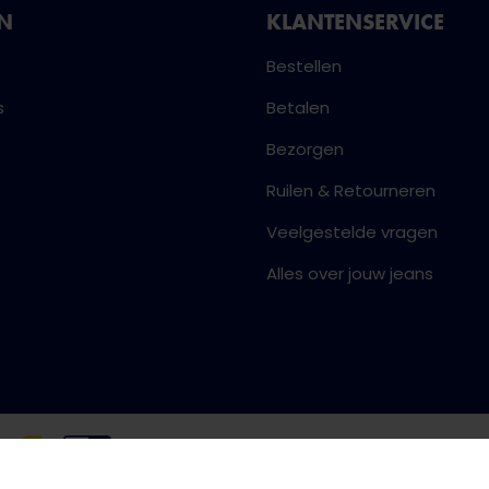
NN
KLANTENSERVICE
Bestellen
s
Betalen
Bezorgen
Ruilen & Retourneren
Veelgestelde vragen
Alles over jouw jeans
Algemene voorwaarden
Priva