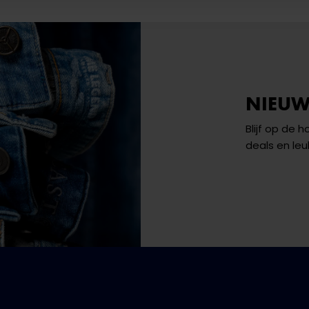
NIEUW
Blijf op de 
deals en leu