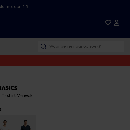
ld met een 9.5
BASICS
 T-shirt V-neck
t