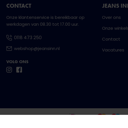
CONTACT
JEANS I
Onze klantenservice is bereikbaar op
Over ons
werkdagen van 08.30 tot 17.00 uur.
Onze winkel
0118 473 250
Contact
webshop@jeansinn.nl
Vacatures
VOLG ONS
Betaal eenvoudig en veilig met