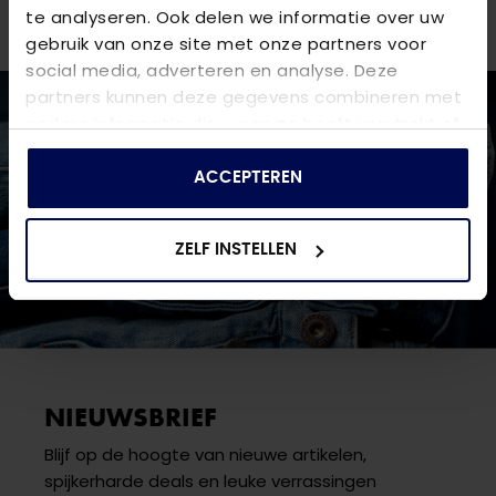
een van onze
winkels
.
te analyseren. Ook delen we informatie over uw
gebruik van onze site met onze partners voor
social media, adverteren en analyse. Deze
partners kunnen deze gegevens combineren met
andere informatie die u aan ze heeft verstrekt of
die ze hebben verzameld op basis van uw gebruik
van hun services.
ACCEPTEREN
ZELF INSTELLEN
NIEUWSBRIEF
Blijf op de hoogte van nieuwe artikelen,
spijkerharde deals en leuke verrassingen