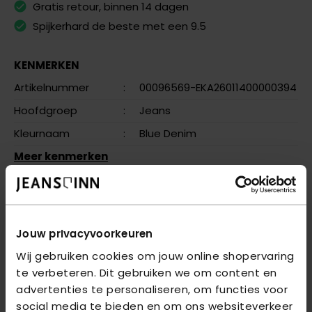
Gratis retour, binnen 14 dagen
Spijkerhard de beste met een 9.5
KENMERKEN
Artikelnummer
:
00096569-EKA26011400000394
Hoofdgroep
:
Jeans
Kleurnaam
:
Blue Denim
Meer kenmerken
OMSCHRIJVING
ONSAVI BEAM D. BLUE 2959 JEANS - Blue Denim
Jouw privacyvoorkeuren
Wij gebruiken cookies om jouw online shopervaring
VRAGEN OVER DIT PRODUCT?
te verbeteren. Dit gebruiken we om content en
We helpen je graag verder online of in één van onze 6
advertenties te personaliseren, om functies voor
winkels. Stel je vraag aan de
klantenservice
of bezoek
social media te bieden en om ons websiteverkeer