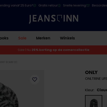
ending vanaf 25 Euro*
Gratis retour
Snelle levering
Beoordee
ooks
Sale
Merken
Winkels
Sale | Nu
25% korting op de zomercollectie
RINT SCARF CC
ONLY
ONLTRINE LI
Kleur:
Clou