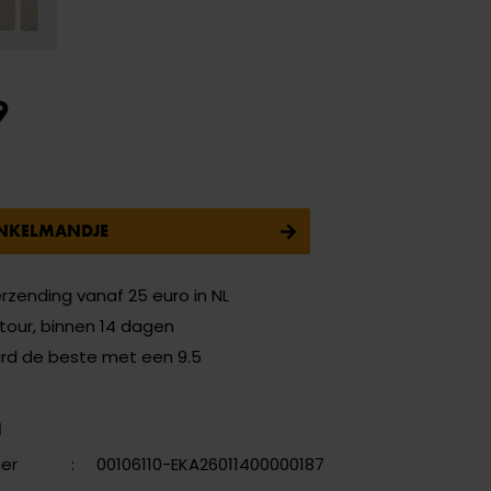
9
INKELMANDJE
erzending vanaf 25 euro in NL
etour, binnen 14 dagen
ard de beste met een 9.5
N
er
:
00106110-EKA26011400000187