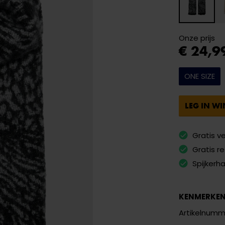
Onze prijs
€ 24,9
ONE SIZE
LEG IN W
Gratis v
Gratis r
Spijkerh
KENMERKE
Artikelnumm