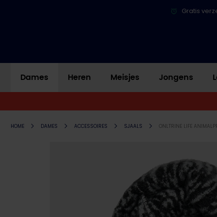
Gratis verz
Dames
Heren
Meisjes
Jongens
L
HOME
DAMES
ACCESSOIRES
SJAALS
ONLTRINE LIFE ANIMALP