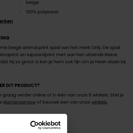
:
beige
:
100% polyester
erken
VING
rme beige animal print sjaal van het merk Only. De sjaal
braprint en luipaardprint met aan het uiteinde kleine
dat hij zo groot is kan je hem ook fijn om je heen slaan bij
.
ER DIT PRODUCT?
 graag verder online of in één van onze 6 winkels. Stel je
de
klantenservice
of bezoek een van onze
winkels
.