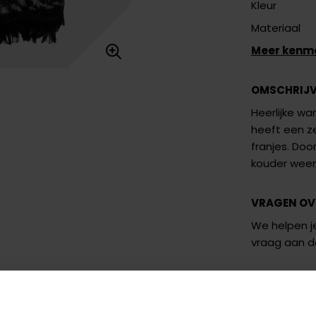
Kleur
Materiaal
Meer kenm
OMSCHRIJ
Heerlijke wa
heeft een ze
franjes. Door
kouder weer
VRAGEN OV
We helpen je
vraag aan 