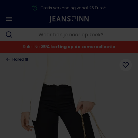
Gratis verzending vanaf 25 Euro*
Sale | Nu
25% korting op de zomercollectie
Flared fit