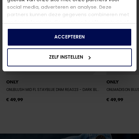
social media, adverteren en analyse. Deze
partners kunnen deze gegevens combineren met
andere informatie die u aan ze heeft verstrekt of
die ze hebben verzameld op basis van uw gebruik
van hun services.
ACCEPTEREN
ZELF INSTELLEN
ONLY
ONLY
ONLBLUSH MID FL STAYBLUE DNM REA023
- DARK BLUE DENIM
ONLMADISON BLU
€ 49,99
€ 49,99