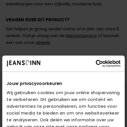
enkellaarsjes voor een stijlvolle, moderne look.
VRAGEN OVER DIT PRODUCT?
We helpen je graag verder online of in één van onze 6
winkels. Stel je vraag aan de
klantenservice
of bezoek
een van onze
winkels
.
AANBEVOLEN VOOR JOU
Shop hier de meest recente jeans van Only
Jouw privacyvoorkeuren
2
voor
€85
2
voor
€85
Wij gebruiken cookies om jouw online shopervaring
te verbeteren. Dit gebruiken we om content en
advertenties te personaliseren, om functies voor
social media te bieden en om ons websiteverkeer
te analyseren. Ook delen we informatie over uw
gebruik van onze site met onze partners voor