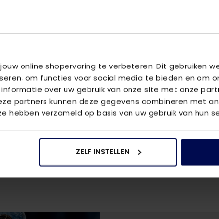
Artikelnumm
Hoofdgroep
Kleurnaam
Meer kenm
 jouw online shopervaring te verbeteren. Dit gebruiken 
iseren, om functies voor social media te bieden en om o
OMSCHRIJ
 informatie over uw gebruik van onze site met onze part
Deze partners kunnen deze gegevens combineren met and
ONLPOPTRASH
 ze hebben verzameld op basis van uw gebruik van hun se
VRAGEN OV
We helpen je
ZELF INSTELLEN
vraag aan 