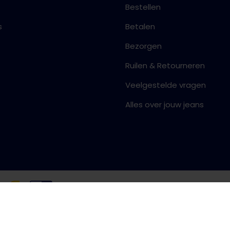
Bestellen
s
Betalen
Bezorgen
Ruilen & Retourneren
Veelgestelde vragen
Alles over jouw jeans
Algemene voorwaarden
Priva