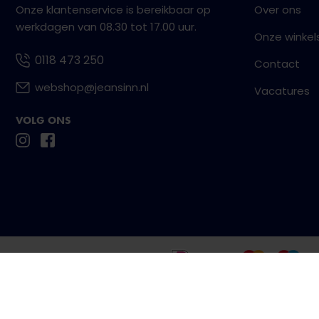
Onze klantenservice is bereikbaar op
Over ons
werkdagen van 08.30 tot 17.00 uur.
Onze winkel
0118 473 250
Contact
webshop@jeansinn.nl
Vacatures
VOLG ONS
Betaal eenvoudig en veilig met