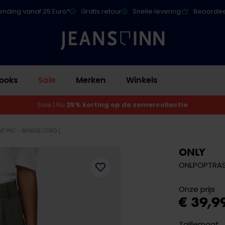
ending vanaf 25 Euro*
Gratis retour
Snelle levering
Beoordee
ooks
Sale
Merken
Winkels
Sale | Nu
25% korting op de zomercollectie
NT PNT - BUNGEE CORD (
ONLY
ONLPOPTRASH
Onze prijs
€ 39,9
Taillemaat