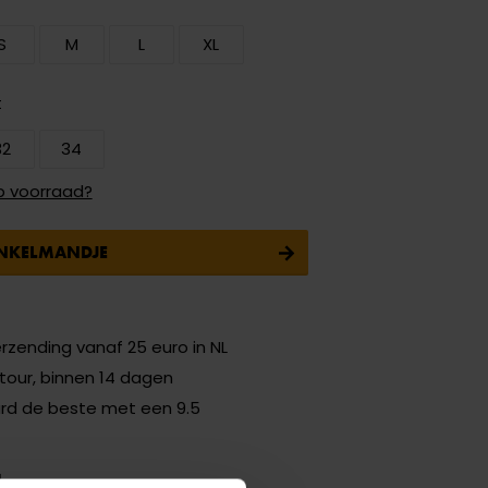
S
M
L
XL
t
32
34
p voorraad?
INKELMANDJE
erzending vanaf 25 euro in NL
etour, binnen 14 dagen
ard de beste met een 9.5
N