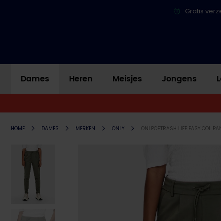
Gratis verz
Dames
Heren
Meisjes
Jongens
L
HOME
DAMES
MERKEN
ONLY
ONLPOPTRASH LIFE EASY COL PA