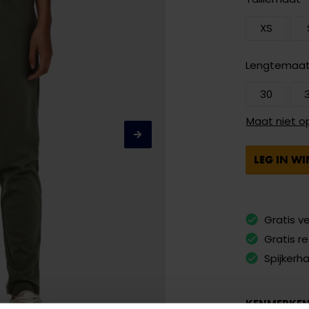
XS
Lengtemaa
30
Maat niet o
LEG IN W
Gratis v
Gratis r
Spijkerh
KENMERKE