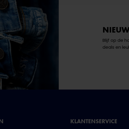
NIEUW
Blijf op de 
deals en leu
NN
KLANTENSERVICE