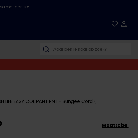
ld met een 9.5
 LIFE EASY COL PANT PNT - Bungee Cord (
9
Maattabel