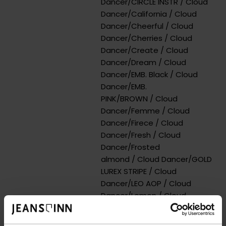
Dancer/CIRCLE INSTR
/ Cloud
Dancer/California
/ Cloud
Dancer/Cheerful
/ Cloud
Dancer/Cherries
/ Cloud
Dancer/Create
/ Cloud
Dancer/Dream
/ Cloud
Dancer/EMB. Black
/ Cloud
Dancer/EMB.
PINK/BROWN
/ Cloud
Dancer/Femme
/ Cloud
Dancer/Firece
/ Cloud
Dancer/Fresh
/ Cloud
Dancer/Frosted
almond
/ Cloud Dancer/GOLD
LUREX STRIPE
/ Cloud
Dancer/LEO AOP
/ Cloud
Dancer/Lemon
/ Cloud
Dancer/Lemonade
/ Cloud
Dancer/Leo love
/ Cloud