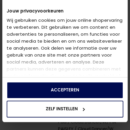
Dancer/MEDIUM BLUE
/ Cloud
Dancer/Miami
/ Cloud
Jouw privacyvoorkeuren
Dancer/Napa barely
Wij gebruiken cookies om jouw online shopervaring
pink
/ Cloud Dancer/Not
te verbeteren. Dit gebruiken we om content en
Yours
/ Cloud
advertenties te personaliseren, om functies voor
Dancer/PINK+GREEN+RED+BLUE
social media te bieden en om ons websiteverkeer
/ Cloud Dancer/Pumice
te analyseren. Ook delen we informatie over uw
stone+print tou
/ Cloud
gebruik van onze site met onze partners voor
Dancer/Salmon / EMB.
social media, adverteren en analyse. Deze
Camellia
/ Cloud Dancer/Silver
partners kunnen deze gegevens combineren met
Foil
/ Cloud Dancer/Summer
andere informatie die u aan ze heeft verstrekt of
green/Green jac
/ Cloud
die ze hebben verzameld op basis van uw gebruik
Dancer/Sunny dreams
/ Cloud
van hun services.
ACCEPTEREN
Dancer/Untamed
/ Cloud
Dancer/Victorious
/ Cloud
Dancer/W. CLOUD DANCER
ZELF INSTELLEN
CHECK
/ Cloud Dancer/W. Lily
Pad
/ Cloud Dancer/W/ PIA
PAISLEY
/ Cloud Dancer/W