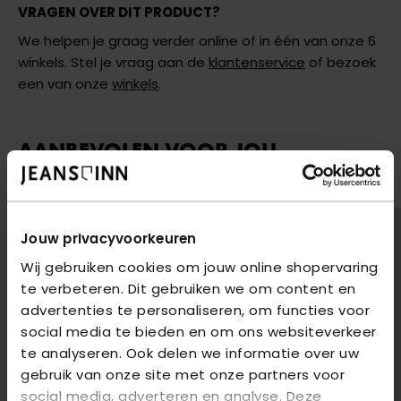
VRAGEN OVER DIT PRODUCT?
We helpen je graag verder online of in één van onze 6
winkels. Stel je vraag aan de
klantenservice
of bezoek
een van onze
winkels
.
AANBEVOLEN VOOR JOU
Shop hier de meest recente jeans van Only
2
voor
€85
2
voor
€85
Jouw privacyvoorkeuren
Wij gebruiken cookies om jouw online shopervaring
te verbeteren. Dit gebruiken we om content en
advertenties te personaliseren, om functies voor
social media te bieden en om ons websiteverkeer
te analyseren. Ook delen we informatie over uw
gebruik van onze site met onze partners voor
social media, adverteren en analyse. Deze