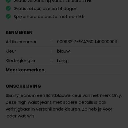
Gratis verzending vanaf 25 euro in NL
Gratis retour, binnen 14 dagen
Spijkerhard de beste met een 9.5
KENMERKEN
Artikelnummer
:
00093217-EKA26011400000011
Kleur
:
blauw
Kledinglengte
:
Lang
Meer kenmerken
OMSCHRIJVING
Skinny jeans in een lichtblauwe kleur van het merk Only.
Deze high waist jeans met stoere details is ook
verkrijgbaar in verschillende kleuren. Zo heb je voor
ieder wat wils.