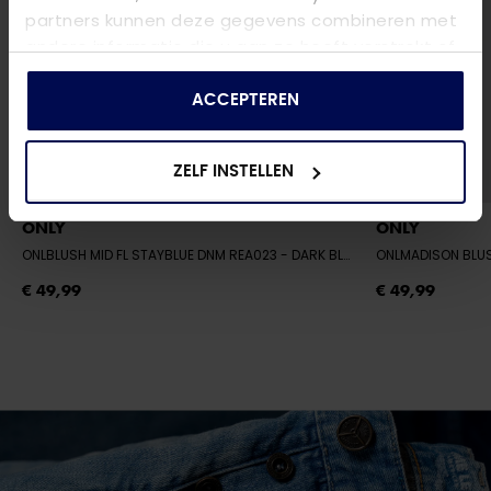
partners kunnen deze gegevens combineren met
andere informatie die u aan ze heeft verstrekt of
die ze hebben verzameld op basis van uw gebruik
van hun services.
ACCEPTEREN
ZELF INSTELLEN
ONLY
ONLY
ONLBLUSH MID FL STAYBLUE DNM REA023
- DARK BLUE DENIM
ONLMADISON BLU
€ 49,99
€ 49,99