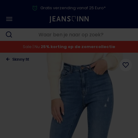
Gratis verzending vanaf 25 Euro*
Sale | Nu
25% korting op de zomercollectie
Skinny fit