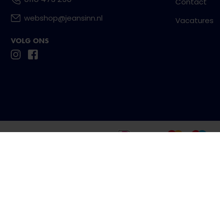
Contact
webshop@jeansinn.nl
Vacatures
VOLG ONS
Betaal eenvoudig en veilig met