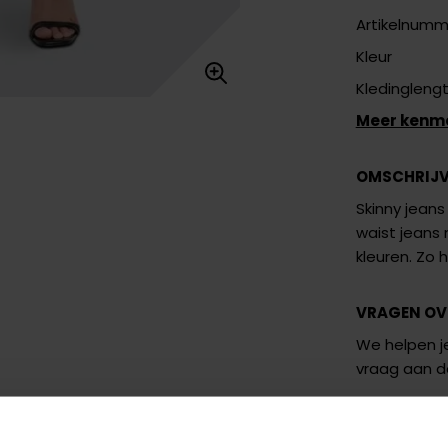
Artikelnumm
Kleur
Kledingleng
Meer kenm
OMSCHRIJ
Skinny jeans
waist jeans 
kleuren. Zo h
VRAGEN OV
We helpen je
vraag aan 