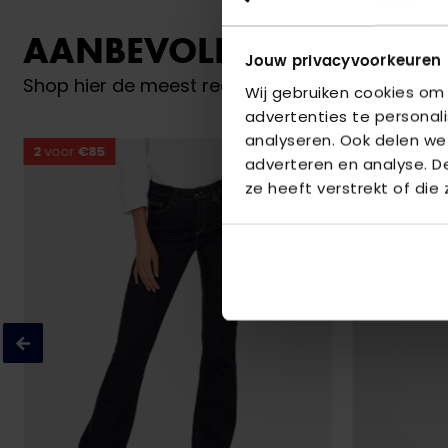
AANBEVOLEN VOOR JO
Jouw privacyvoorkeuren
Shop hier de meest recente jeans van Only
Wij gebruiken cookies om
advertenties te personal
analyseren. Ook delen we
2
voor
€85
2
voor
€85
adverteren en analyse. 
ze heeft verstrekt of die