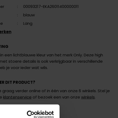
er
:
00093217-EKA26011400000011
:
blauw
te
:
Lang
erken
VING
 in een lichtblauwe kleur van het merk Only. Deze high
met stoere details is ook verkrijgbaar in verschillende
eb je voor ieder wat wils.
ER DIT PRODUCT?
 graag verder online of in één van onze 6 winkels. Stel je
de
klantenservice
of bezoek een van onze
winkels
.