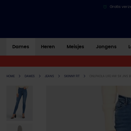
Gratis verz
Dames
Heren
Meisjes
Jongens
L
HOME
DAMES
JEANS
SKINNY FIT
ONLPAOLA LIFE HW SK JNS B