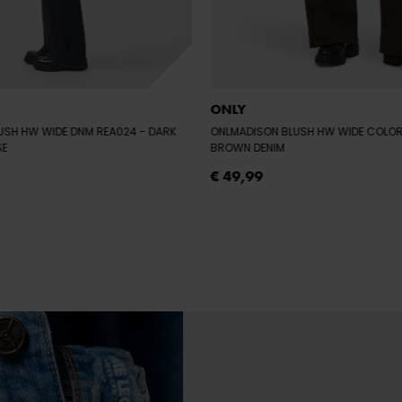
ONLY
USH HW WIDE DNM REA024
- DARK
ONLMADISON BLUSH HW WIDE COLO
SE
BROWN DENIM
€ 49,99