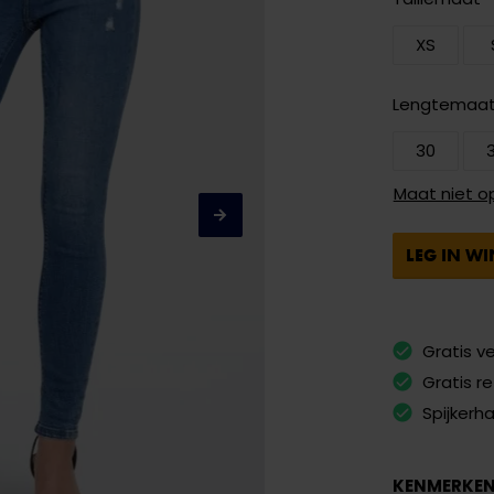
XS
Lengtemaa
30
Maat niet o
LEG IN W
Gratis v
Gratis r
Spijkerh
KENMERKE