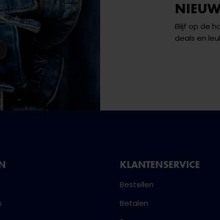
NIEUW
Blijf op de 
deals en leu
NN
KLANTENSERVICE
Bestellen
s
Betalen