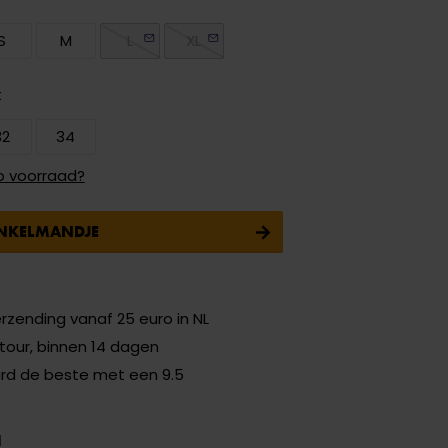
S
M
L
XL
t
32
34
p voorraad?
INKELMANDJE
erzending vanaf 25 euro in NL
etour, binnen 14 dagen
ard de beste met een 9.5
N