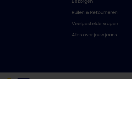
Bezorgen
Ruilen & Retourneren
Veelgestelde vragen
Alles over jouw jeans
Algemene voorwaarden
Priva