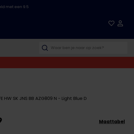
ld met een 9.5
E HW SK JNS BB AZG809 N - Light Blue D
9
Maattabel