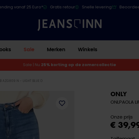
ending vanaf 25 Euro*
Gratis retour
Snelle levering
Beoordee
ooks
Sale
Merken
Winkels
Sale | Nu
25% korting op de zomercollectie
B AZG809 N - LIGHT BLUE D
ONLY
ONLPAOLA LIF
Onze prijs
€ 39,9
Taillemaat