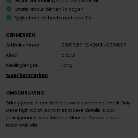
Gratis verzending vanaf 25 euro in NL
Gratis retour, binnen 14 dagen
Spijkerhard de beste met een 9.5
KENMERKEN
Artikelnummer
:
00093217-EKA26011400000011
Kleur
:
blauw
Kledinglengte
:
Lang
Meer kenmerken
OMSCHRIJVING
Skinny jeans in een lichtblauwe kleur van het merk Only.
Deze high waist jeans met stoere details is ook
verkrijgbaar in verschillende kleuren. Zo heb je voor
ieder wat wils.