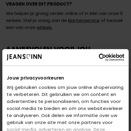
VRAGEN OVER DIT PRODUCT?
We helpen je graag verder online of in één van onze 6
winkels. Stel je vraag aan de
klantenservice
of bezoek
een van onze
winkels
.
AANBEVOLEN VOOR JOU
Shop hier de meest recente jeans van Only
2
voor
€85
2
voor
€85
Jouw privacyvoorkeuren
Wij gebruiken cookies om jouw online shopervaring
te verbeteren. Dit gebruiken we om content en
advertenties te personaliseren, om functies voor
social media te bieden en om ons websiteverkeer
te analyseren. Ook delen we informatie over uw
gebruik van onze site met onze partners voor
social media, adverteren en analyse. Deze