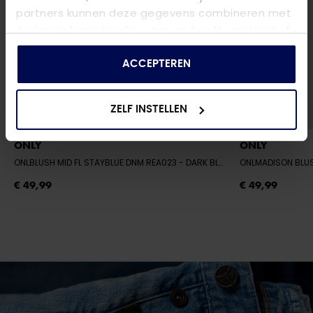
partners kunnen deze gegevens combineren met
andere informatie die u aan ze heeft verstrekt of
die ze hebben verzameld op basis van uw gebruik
van hun services.
ACCEPTEREN
ZELF INSTELLEN
ONLY
ONLY
ONLBLUSH MID FL STAYBLUE DNM REA023
- DARK BLUE DENIM
ONLMADISON BLU
€ 49,99
€ 49,99