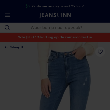
Gratis verzending vanaf 25 Euro*
Sale | Nu
25% korting op de zomercollectie
Skinny fit