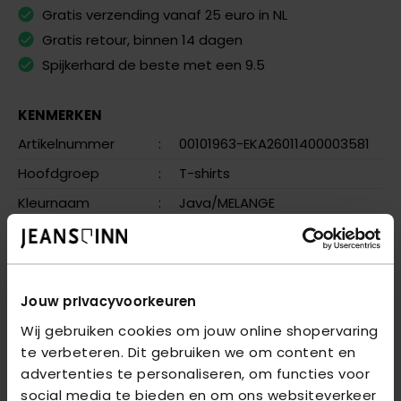
Gratis verzending vanaf 25 euro in NL
Gratis retour, binnen 14 dagen
Spijkerhard de beste met een 9.5
KENMERKEN
Artikelnummer
:
00101963-EKA26011400003581
Hoofdgroep
:
T-shirts
Kleurnaam
:
Java/MELANGE
Meer kenmerken
OMSCHRIJVING
Jouw privacyvoorkeuren
Wij gebruiken cookies om jouw online shopervaring
VRAGEN OVER DIT PRODUCT?
te verbeteren. Dit gebruiken we om content en
We helpen je graag verder online of in één van onze 6
advertenties te personaliseren, om functies voor
winkels. Stel je vraag aan de
klantenservice
of bezoek
social media te bieden en om ons websiteverkeer