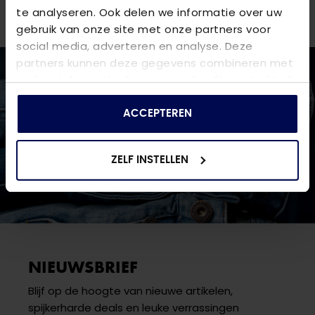
een van onze
winkels
.
te analyseren. Ook delen we informatie over uw
gebruik van onze site met onze partners voor
social media, adverteren en analyse. Deze
partners kunnen deze gegevens combineren met
andere informatie die u aan ze heeft verstrekt of
die ze hebben verzameld op basis van uw gebruik
van hun services.
ACCEPTEREN
ZELF INSTELLEN
NIEUWSBRIEF
Blijf op de hoogte van nieuwe artikelen,
spijkerharde deals en leuke verrassingen