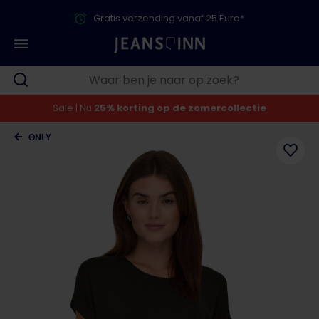
Gratis verzending vanaf 25 Euro*
Sale | Nu
25% korting op de zomercollectie
ONLY