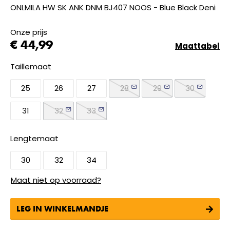
ONLMILA HW SK ANK DNM BJ407 NOOS - Blue Black Deni
Onze prijs
€ 44,99
Maattabel
Taillemaat
25
26
27
28
29
30
31
32
33
Lengtemaat
30
32
34
Maat niet op voorraad?
LEG IN WINKELMANDJE