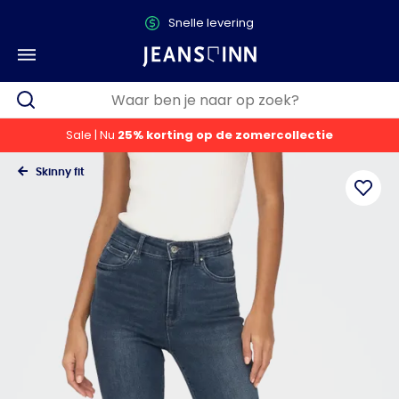
Snelle levering
Sale | Nu
25% korting op de zomercollectie
Skinny fit