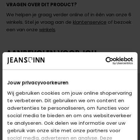
VRAGEN OVER DIT PRODUCT?
We helpen je graag verder online of in één van onze 6
winkels. Stel je vraag aan de
klantenservice
of bezoek
een van onze
winkels
.
AANBEVOLEN VOOR JOU
shop hier de meest recente jeans van Only
Jouw privacyvoorkeuren
Wij gebruiken cookies om jouw online shopervaring
te verbeteren. Dit gebruiken we om content en
advertenties te personaliseren, om functies voor
social media te bieden en om ons websiteverkeer
te analyseren. Ook delen we informatie over uw
gebruik van onze site met onze partners voor
social media, adverteren en analyse. Deze