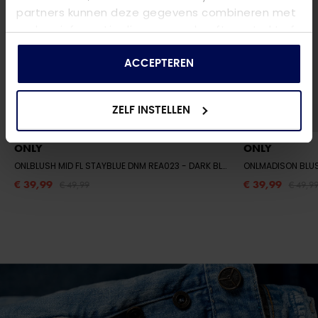
partners kunnen deze gegevens combineren met
andere informatie die u aan ze heeft verstrekt of
die ze hebben verzameld op basis van uw gebruik
van hun services.
ACCEPTEREN
ZELF INSTELLEN
ONLY
ONLY
ONLBLUSH MID FL STAYBLUE DNM REA023
- DARK BLUE DENIM
ONLMADISON BLU
€ 39,99
€ 39,99
€ 49,99
€ 49,9