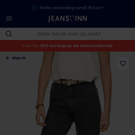
Gratis verzending vanaf 25 Euro*
Sale | Nu
25% korting op de zomercollectie
Wide fit