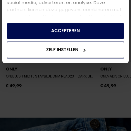
social media, adverteren en analyse. Deze
partners kunnen deze gegevens combineren met
andere informatie die u aan ze heeft verstrekt of
die ze hebben verzameld op basis van uw gebruik
van hun services.
ACCEPTEREN
ZELF INSTELLEN
ONLY
ONLY
ONLBLUSH MID FL STAYBLUE DNM REA023
- DARK BLUE DENIM
ONLMADISON BLU
€ 49,99
€ 49,99