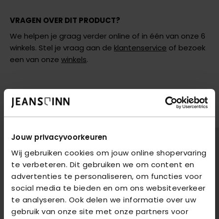
VRAGEN OVER DIT PRODUCT?
We helpen je graag verder online of in één van onze 6
winkels. Stel je vraag aan de
klantenservice
of bezoek
een van onze
winkels
.
AANBEVOLEN VOOR JOU
shop hier de meest recente jeans van Only
2
voor
€85
2
voor
€85
Jouw privacyvoorkeuren
Wij gebruiken cookies om jouw online shopervaring
te verbeteren. Dit gebruiken we om content en
advertenties te personaliseren, om functies voor
social media te bieden en om ons websiteverkeer
te analyseren. Ook delen we informatie over uw
gebruik van onze site met onze partners voor