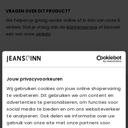
VRAGEN OVER DIT PRODUCT?
We helpen je graag verder online of in één van onze 6
winkels. Stel je vraag aan de
klantenservice
of bezoek
een van onze
winkels
.
AANBEVOLEN VOOR JOU
shop hier de meest recente jeans van Only
Jouw privacyvoorkeuren
Wij gebruiken cookies om jouw online shopervaring
te verbeteren. Dit gebruiken we om content en
advertenties te personaliseren, om functies voor
social media te bieden en om ons websiteverkeer
te analyseren. Ook delen we informatie over uw
gebruik van onze site met onze partners voor