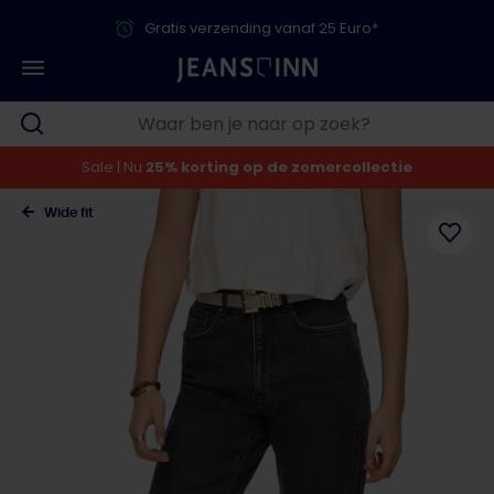
Gratis verzending vanaf 25 Euro*
Sale | Nu
25% korting op de zomercollectie
Wide fit