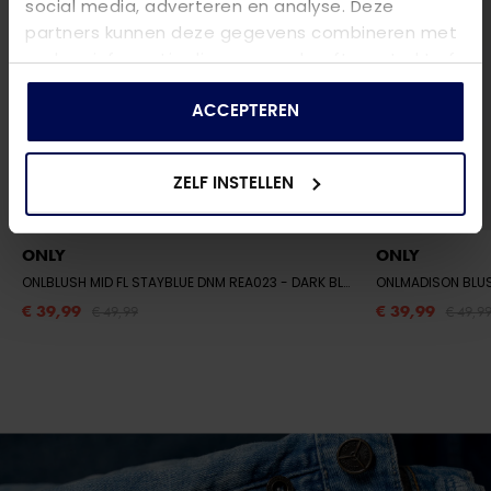
social media, adverteren en analyse. Deze
partners kunnen deze gegevens combineren met
andere informatie die u aan ze heeft verstrekt of
die ze hebben verzameld op basis van uw gebruik
van hun services.
ACCEPTEREN
ZELF INSTELLEN
ONLY
ONLY
ONLBLUSH MID FL STAYBLUE DNM REA023
- DARK BLUE DENIM
ONLMADISON BLU
€ 39,99
€ 39,99
€ 49,99
€ 49,9