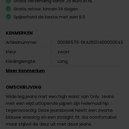
Gratis verzending vanaf 25 euro in NL
Gratis retour, binnen 14 dagen
Spijkerhard de beste met een 9.5
KENMERKEN
Artikelnummer
:
00096575-EKA26011400000643
Kleur
:
zwart
Kledinglengte
:
Lang
Meer kenmerken
OMSCHRIJVING
Wide leg jeans met een high waist van Only. Jeans
met een wijd uitlopende pijpen zijn helemaal hip
tegenwoordig. Deze jeansbroek heeft een zwarte
blauwe wassing en een straight fit. Ga comfortabel
maar stijlvol de deur uit met deze jeans.