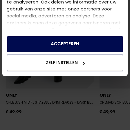
te analyseren. Ook delen we informatie over uw
gebruik van onze site met onze partners voor
social media, adverteren en analyse. Deze
partners kunnen deze gegevens combineren met
andere informatie die u aan ze heeft verstrekt of
die ze hebben verzameld op basis van uw gebruik
van hun services.
ACCEPTEREN
ZELF INSTELLEN
ONLY
ONLY
ONLBLUSH MID FL STAYBLUE DNM REA023
- DARK BLUE DENIM
ONLMADISON BLU
€ 49,99
€ 49,99