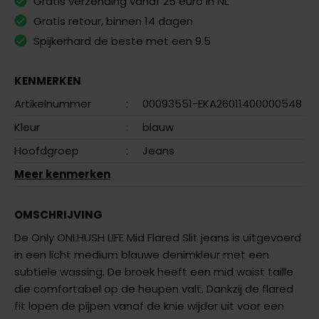
Gratis verzending vanaf 25 euro in NL
Gratis retour, binnen 14 dagen
Spijkerhard de beste met een 9.5
KENMERKEN
Artikelnummer
:
00093551-EKA26011400000548
Kleur
:
blauw
Hoofdgroep
:
Jeans
Meer kenmerken
OMSCHRIJVING
De Only ONLHUSH LIFE Mid Flared Slit jeans is uitgevoerd
in een licht medium blauwe denimkleur met een
subtiele wassing. De broek heeft een mid waist taille
die comfortabel op de heupen valt. Dankzij de flared
fit lopen de pijpen vanaf de knie wijder uit voor een