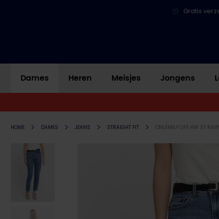
Gratis verz
Dames
Heren
Meisjes
Jongens
L
HOME
DAMES
JEANS
STRAIGHT FIT
ONLEMILY LIFE HW ST RA