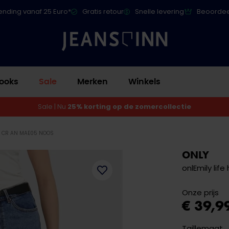
ending vanaf 25 Euro*
Gratis retour
Snelle levering
Beoordee
ooks
Sale
Merken
Winkels
Sale | Nu
25% korting op de zomercollectie
W CR AN MAE05 NOOS
ONLY
onlEmily lif
Onze prijs
€ 39,9
Taillemaat