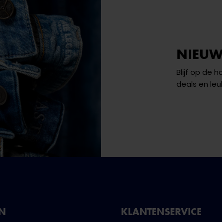
NIEUW
Blijf op de 
deals en leu
NN
KLANTENSERVICE