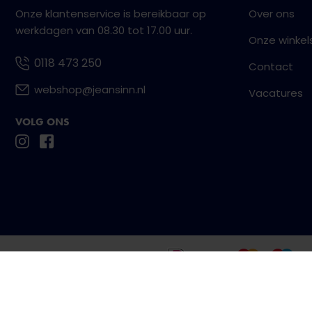
Onze klantenservice is bereikbaar op
Over ons
werkdagen van 08.30 tot 17.00 uur.
Onze winkel
0118 473 250
Contact
webshop@jeansinn.nl
Vacatures
VOLG ONS
Betaal eenvoudig en veilig met