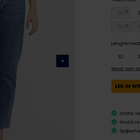
25
32
Lengtemaa
32
Maat niet o
LEG IN W
Gratis v
Gratis r
Spijkerh