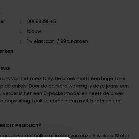
N
er
:
00088391-E5
:
blauw
:
1% elastaan
/ 99% Katoen
erken
VING
 jeans van het merk Only. De broek heeft een hoge taille
op de enkels. Door de donkere wassing is deze jeans een
m. Verder is het een 5-pocketmodel en heeft de broek
 knoopsluiting. Leuk te combineren met boots en een
ER DIT PRODUCT?
 graag verder online of in één van onze 6 winkels. Stel je