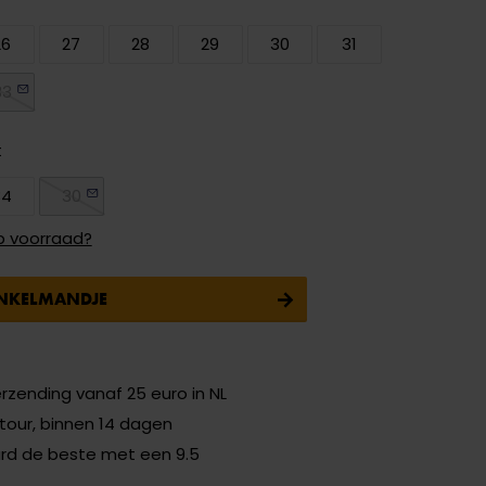
26
27
28
29
30
31
33
t
34
30
p voorraad?
INKELMANDJE
erzending vanaf 25 euro in NL
etour, binnen 14 dagen
ard de beste met een 9.5