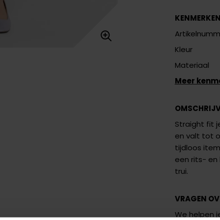
KENMERKE
Artikelnumm
Kleur
Materiaal
Meer kenm
OMSCHRIJ
Straight fit
en valt tot 
tijdloos ite
een rits- en
trui.
VRAGEN OV
We helpen je