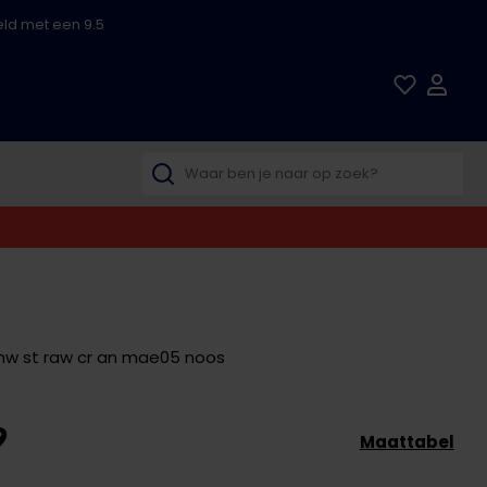
ld met een 9.5
e hw st raw cr an mae05 noos
9
Maattabel