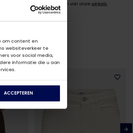
de
klantenservice
of bezoek een van onze
winkels
.
we om content en
ns websiteverkeer te
ners voor social media,
ere informatie die u aan
rvices.
ACCEPTEREN