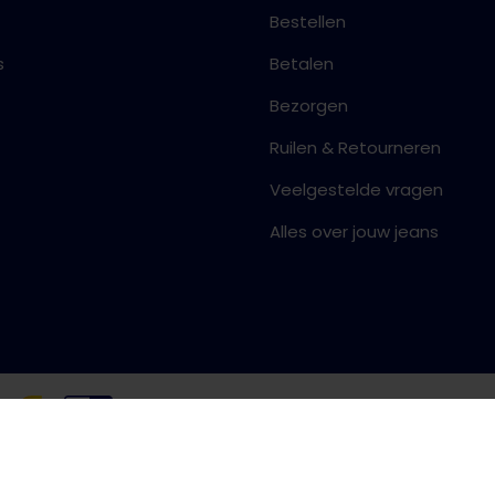
Bestellen
s
Betalen
Bezorgen
Ruilen & Retourneren
Veelgestelde vragen
Alles over jouw jeans
Algemene voorwaarden
Priva