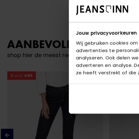
Jouw privacyvoorkeuren
AANBEVOLEN VOOR JO
Wij gebruiken cookies om
advertenties te personal
shop hier de meest recente jeans van Only
analyseren. Ook delen we
adverteren en analyse. 
ze heeft verstrekt of die
2
voor
€85
2
voor
€85