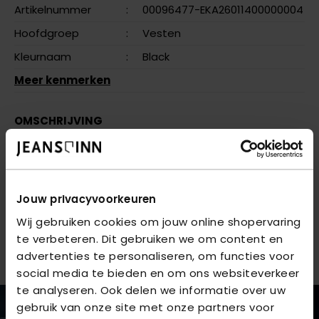
Artikelnummer
:
00096477-EKA26011400000004
Hoofdgroep
:
Vesten
Kleurnaam
:
Black
Meer kenmerken
OMSCHRIJVING
ONLDEMY PADDED WAISTCOAT OTW NOOS - Black
VRAGEN OVER DIT PRODUCT?
Jouw privacyvoorkeuren
We helpen je graag verder online of in één van onze 6
Wij gebruiken cookies om jouw online shopervaring
winkels. Stel je vraag aan de
klantenservice
of bezoek
te verbeteren. Dit gebruiken we om content en
een van onze
winkels
.
advertenties te personaliseren, om functies voor
social media te bieden en om ons websiteverkeer
te analyseren. Ook delen we informatie over uw
gebruik van onze site met onze partners voor